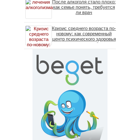
После алкоголя стало плохо:
как семье понять, требуется
ли врач
Кризис среднего возраста по-
новому: как современный
центр психического здоровья
помогает пересобрать
личность без таблеток
(методы ДПДГ и КПТ)