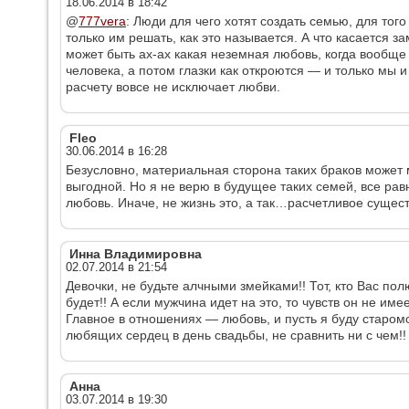
18.06.2014 в 18:42
@
777vera
: Люди для чего хотят создать семью, для того
только им решать, как это называется. А что касается з
может быть ах-ах какая неземная любовь, когда вообще
человека, а потом глазки как откроются — и только мы и 
расчету вовсе не исключает любви.
Fleo
30.06.2014 в 16:28
Безусловно, материальная сторона таких браков может 
выгодной. Но я не верю в будущее таких семей, все рав
любовь. Иначе, не жизнь это, а так…расчетливое сущес
Инна Владимировна
02.07.2014 в 21:54
Девочки, не будьте алчными змейками!! Тот, кто Вас пол
будет!! А если мужчина идет на это, то чувств он не име
Главное в отношениях — любовь, и пусть я буду старом
любящих сердец в день свадьбы, не сравнить ни с чем!!
Анна
03.07.2014 в 19:30