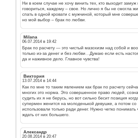
Ни в коем случае не хочу винить тех, кто выходит замуж (
говориться, каждому – свое. Но лично я бы не смогла ж
спать в одной кровати с мужчиной, который мне соверше
но мой выбор – брак по любви.
Milana
06.07.2014 в 19:42
Брак по расчету — это чистый мазохизм над собой и во
только из-за денег и без любви…Думаю если есть настоя
да и наживное дело. Главное чувства!
Виктория
13.07.2014 в 14:44
Как по мне то таким явлением как брак по расчету сейч
многих это норма. Это совершенное право людей, созна
судить их я не берусь, но вот сильно бесит позиция ког
супермен женится на молоденькой девушке, а потом со в
использовали только ради денег. Нужно четко понимать 
ждать от них большего.
Александр
20.08.2014 в 20:47