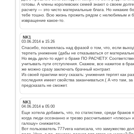
готовы. А члены королевских семей знают о своем долге
расчету — это чисто материальные блага. Но никакие бог
тебе тошно. Всю жизнь прожить рядом с нелюбимым и б
извращение какое-то.
NK1
03.06.2014 в 15:26
Спасибо, посмеялась над фразой о том, что, если выход
терпеть унижение (дабы не отказываться от материальны
Но ведь дело-то идет о браке ПО РАСЧЕТУ. Соответствен
учитывать пути отступления. Скажем, все нажитое в бра
же можно сразу заключать брачный контракт.
Из своей практики могу сказать: унижения терпят как раз
последняя имеет свойства заканчиваться.( А что там, з
предсказать не сможет.
NK1
04.06.2014 в 05:00
Еще хотела добавить, что, по статистике, среди браков 
когда люди осознанно и трезво рассчитывают «плюсы» и
галошу» снижается.
Вот пользователь 777vera написала, что замужество до