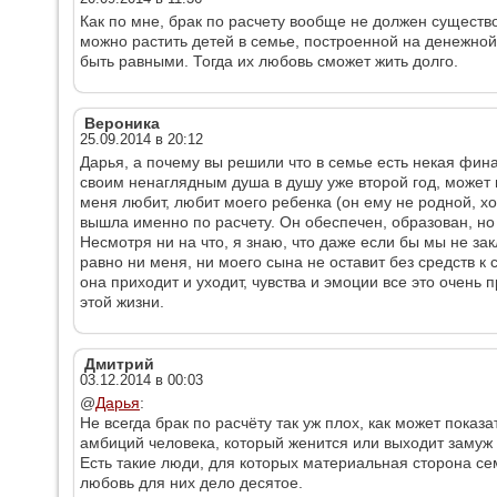
Как по мне, брак по расчету вообще не должен существов
можно растить детей в семье, построенной на денежно
быть равными. Тогда их любовь сможет жить долго.
Вероника
25.09.2014 в 20:12
Дарья, а почему вы решили что в семье есть некая фина
своим ненаглядным душа в душу уже второй год, может 
меня любит, любит моего ребенка (он ему не родной, хо
вышла именно по расчету. Он обеспечен, образован, но г
Несмотря ни на что, я знаю, что даже если бы мы не за
равно ни меня, ни моего сына не оставит без средств к
она приходит и уходит, чувства и эмоции все это очень 
этой жизни.
Дмитрий
03.12.2014 в 00:03
@
Дарья
:
Не всегда брак по расчёту так уж плох, как может показа
амбиций человека, который женится или выходит замуж
Есть такие люди, для которых материальная сторона сем
любовь для них дело десятое.