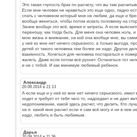
Это такая глупость брак по расчету, что вы там расчиты
Если мне человек не нравиться это еще одно, ладно ес
спать с человеком который мне не любим, да еще и брез
вообще жениться, чтобы потом искать половинку на сто
Зачем вообще это всё, время и затраты. А если выяснит
переношу, как тогда быть. Для меня она человек ноль, и
мою жизнь и внимание, на кой она вообще мне, вы сами
у неё ко мне нет ничего серьезного, а только выгода, п
детей от такого человека тем более не надо. Другое де
взаимность. Хочеться для человека постараться и пожер
жалеть. Даже если потом всё рухнет. Останеться тот чел
и не с тобой. И как минимум любимый ребенок.
Александр
20.08.2014 в 21:13
А если еще и у неё ко мне нет ничего серьезного, имел 
ходит и требует от тебя чего то, надоедает и не дает ж
недопонимание, какой здесь расчет, что делить. Кто лу
не я. какой мне расчет если я сам всё могу и ни в чем 
надо, любить и быть любимым.
Дарья
20.09.2014 в 11:36