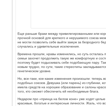
Еще раньше браки между привилегированными или кор
прочной основой для крепкого и нерушимого союза ме
не могли позволить себе выйти замуж за безродного бедн
случались и удивительные исключения.
Времена прошли, нравы изменились, но суть осталась 
семьи захочет продолжить такую же комфортную и сост
поэтому будет подыскивать себе подобающую пару. Так ч
новым трудно, по сути, такие стереотипы закладываются
генетическом уровне.
Но, все-таки, кое-какие изменения произошли: теперь 
подобных союзов. Девушка (или парень) из глубинки, ко
имела средств на хорошее образование и салоны красот
того, кто сможет обеспечить ей необходимые блага.
Недаром про «принца на белом коне» уже ходят целые 
красивые, богатые и интересные личности. Жаль, что в