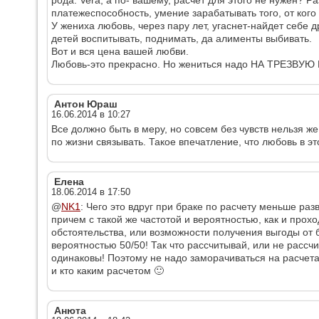
рода. Vera, а по- вашему, расчет для этого не нужен? Р
платежеспособность, умение зарабатывать того, от ког
У жениха любовь, через пару лет, угаснет-найдет себе 
детей воспитывать, поднимать, да алименты выбивать.
Вот и вся цена вашей любви.
Любовь-это прекрасно. Но жениться надо НА ТРЕЗВУЮ
Антон Юраш
16.06.2014 в 10:27
Все должно быть в меру, но совсем без чувств нельзя ж
по жизни связывать. Такое впечатление, что любовь в 
Елена
18.06.2014 в 17:50
@
NK1
: Чего это вдруг при браке по расчету меньше ра
причем с такой же частотой и вероятностью, как и прох
обстоятельства, или возможности получения выгоды от бр
вероятностью 50/50! Так что рассчитывай, или не рассч
одинаковы! Поэтому не надо заморачиваться на расчета
и кто каким расчетом 🙂
Анюта