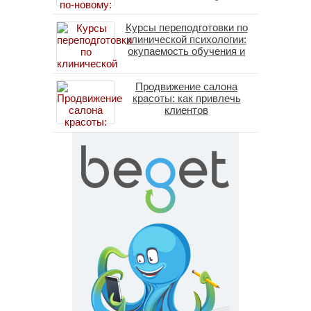
помогает пересобрать
личность без таблеток
Курсы переподготовки по
(методы ДПДГ и КПТ)
клинической психологии:
окупаемость обучения и
средние зарплаты
специалистов в 2026 году
Продвижение салона
красоты: как привлечь
клиентов