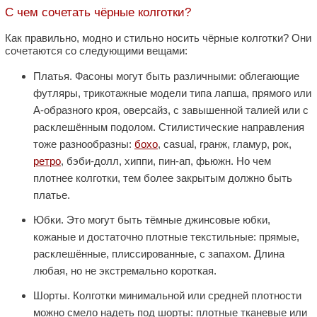
С чем сочетать чёрные колготки?
Как правильно, модно и стильно носить чёрные колготки? Они
сочетаются со следующими вещами:
Платья. Фасоны могут быть различными: облегающие
футляры, трикотажные модели типа лапша, прямого или
А-образного кроя, оверсайз, с завышенной талией или с
расклешённым подолом. Стилистические направления
тоже разнообразны:
бохо
, casual, гранж, гламур, рок,
ретро
, бэби-долл, хиппи, пин-ап, фьюжн. Но чем
плотнее колготки, тем более закрытым должно быть
платье.
Юбки. Это могут быть тёмные джинсовые юбки,
кожаные и достаточно плотные текстильные: прямые,
расклешённые, плиссированные, с запахом. Длина
любая, но не экстремально короткая.
Шорты. Колготки минимальной или средней плотности
можно смело надеть под шорты: плотные тканевые или