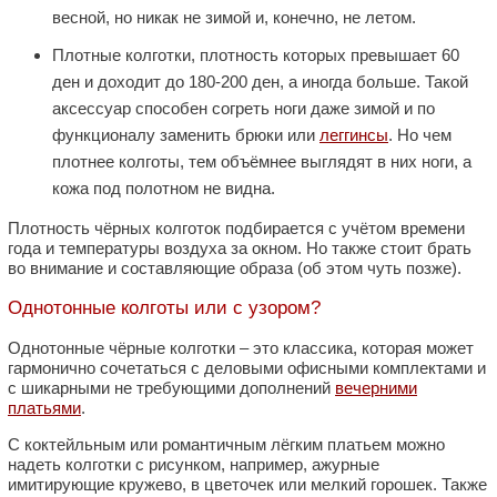
весной, но никак не зимой и, конечно, не летом.
Плотные колготки, плотность которых превышает 60
ден и доходит до 180-200 ден, а иногда больше. Такой
аксессуар способен согреть ноги даже зимой и по
функционалу заменить брюки или
леггинсы
. Но чем
плотнее колготы, тем объёмнее выглядят в них ноги, а
кожа под полотном не видна.
Плотность чёрных колготок подбирается с учётом времени
года и температуры воздуха за окном. Но также стоит брать
во внимание и составляющие образа (об этом чуть позже).
Однотонные колготы или с узором?
Однотонные чёрные колготки – это классика, которая может
гармонично сочетаться с деловыми офисными комплектами и
с шикарными не требующими дополнений
вечерними
платьями
.
С коктейльным или романтичным лёгким платьем можно
надеть колготки с рисунком, например, ажурные
имитирующие кружево, в цветочек или мелкий горошек. Также