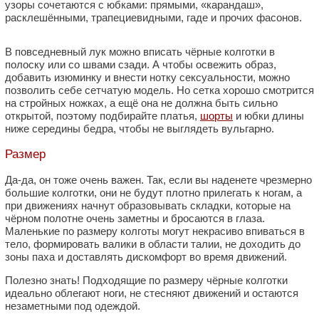
узоры сочетаются с юбками: прямыми, «карандаш»,
расклешёнными, трапециевидными, гаде и прочих фасонов.
В повседневный лук можно вписать чёрные колготки в
полоску или со швами сзади. А чтобы освежить образ,
добавить изюминку и внести нотку сексуальности, можно
позволить себе сетчатую модель. Но сетка хорошо смотрится
на стройных ножках, а ещё она не должна быть сильно
открытой, поэтому подбирайте платья,
шорты
и юбки длины
ниже середины бедра, чтобы не выглядеть вульгарно.
Размер
Да-да, он тоже очень важен. Так, если вы наденете чрезмерно
большие колготки, они не будут плотно прилегать к ногам, а
при движениях начнут образовывать складки, которые на
чёрном полотне очень заметны и бросаются в глаза.
Маленькие по размеру колготы могут некрасиво впиваться в
тело, формировать валики в области талии, не доходить до
зоны паха и доставлять дискомфорт во время движений.
Полезно знать! Подходящие по размеру чёрные колготки
идеально облегают ноги, не стесняют движений и остаются
незаметными под одеждой.