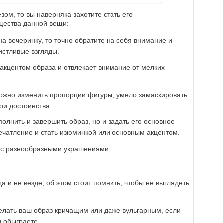
зом, то вы наверняка захотите стать его
щества данной вещи:
на вечеринку, то точно обратите на себя внимание и
истливые взгляды.
 акцентом образа и отвлекает внимание от мелких
ожно изменить пропорции фигуры, умело замаскировать
ои достоинства.
полнить и завершить образ, но и задать его основное
ечатление и стать изюминкой или основным акцентом.
 с разнообразными украшениями.
а и не везде, об этом стоит помнить, чтобы не выглядеть
елать ваш образ кричащим или даже вульгарным, если
и обыграете.