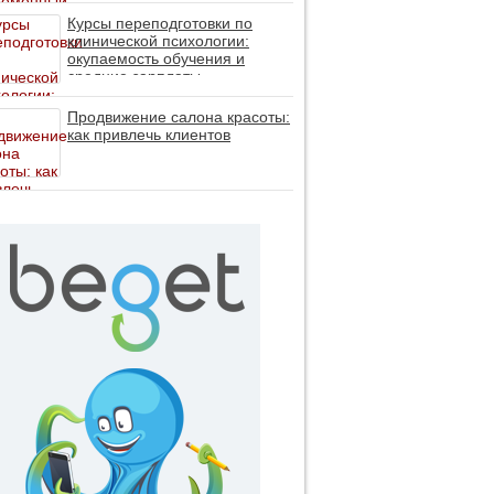
личность без таблеток (методы
ДПДГ и КПТ)
Курсы переподготовки по
клинической психологии:
окупаемость обучения и
средние зарплаты
специалистов в 2026 году
Продвижение салона красоты:
как привлечь клиентов