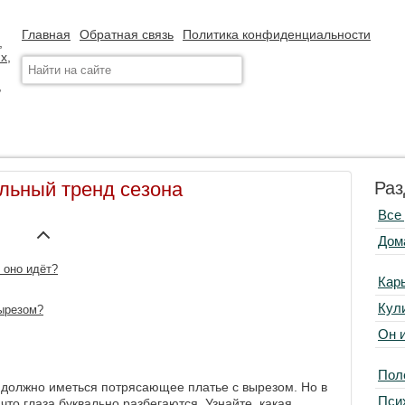
Главная
Обратная связь
Политика конфиденциальности
льный тренд сезона
Раз
Все
Дом
 оно идёт?
Кар
Кул
вырезом?
Он 
Пол
 должно иметься потрясающее платье с вырезом. Но в
Пси
что глаза буквально разбегаются. Узнайте, какая