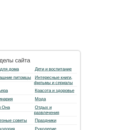
делы сайта
 для дома
Дети и воспитание
ашние питомцы
Интересные книги,
фильмы и сериалы
ьера
Красота и здоровье
инария
Мода
и Она
Отдых и
развлечения
езные советы
Праздники
хология
Рукоделие