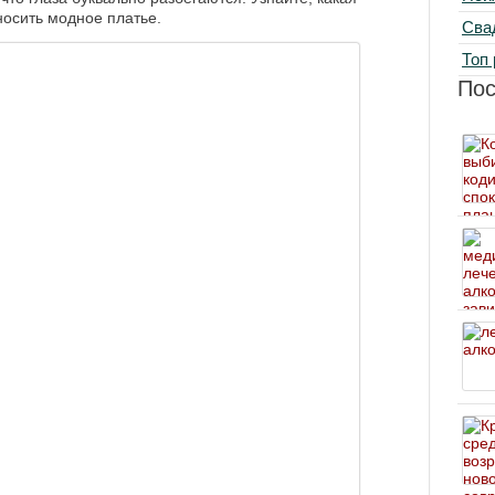
носить модное платье.
Сва
Топ 
По