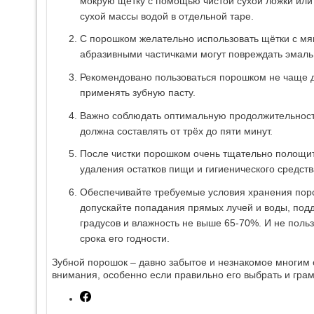
мокрую щётку с помощью чистой сухой ложки или
сухой массы водой в отдельной таре.
С порошком желательно использовать щётки с мяг
абразивными частичками могут повреждать эмаль
Рекомендовано пользоваться порошком не чаще дв
применять зубную пасту.
Важно соблюдать оптимальную продолжительность
должна составлять от трёх до пяти минут.
После чистки порошком очень тщательно полощит
удаления остатков пищи и гигиенического средств
Обеспечивайте требуемые условия хранения поро
допускайте попадания прямых лучей и воды, подд
градусов и влажность не выше 65-70%. И не поль
срока его годности.
Зубной порошок – давно забытое и незнакомое многим 
внимания, особенно если правильно его выбрать и грам