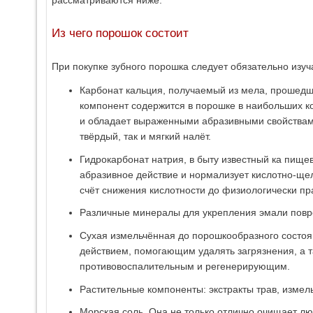
рассматриваются ниже.
Из чего порошок состоит
При покупке зубного порошка следует обязательно изучат
Карбонат кальция, получаемый из мела, прошед
компонент содержится в порошке в наибольших к
и обладает выраженными абразивными свойствам
твёрдый, так и мягкий налёт.
Гидрокарбонат натрия, в быту известный ка пище
абразивное действие и нормализует кислотно-щел
счёт снижения кислотности до физиологически пр
Различные минералы для укрепления эмали повр
Сухая измельчённая до порошкообразного состо
действием, помогающим удалять загрязнения, а т
противовоспалительным и регенерирующим.
Растительные компоненты: экстракты трав, измел
Морская соль. Она не только отлично очищает лю