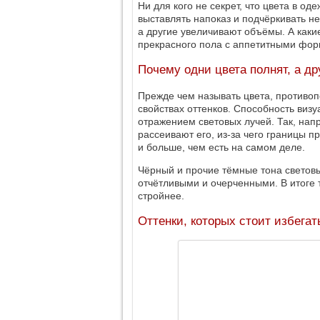
Ни для кого не секрет, что цвета в од
выставлять напоказ и подчёркивать нед
а другие увеличивают объёмы. А каки
прекрасного пола с аппетитными фо
Почему одни цвета полнят, а др
Прежде чем называть цвета, противоп
свойствах оттенков. Способность виз
отражением световых лучей. Так, нап
рассеивают его, из-за чего границы 
и больше, чем есть на самом деле.
Чёрный и прочие тёмные тона светов
отчётливыми и очерченными. В итоге 
стройнее.
Оттенки, которых стоит избегат