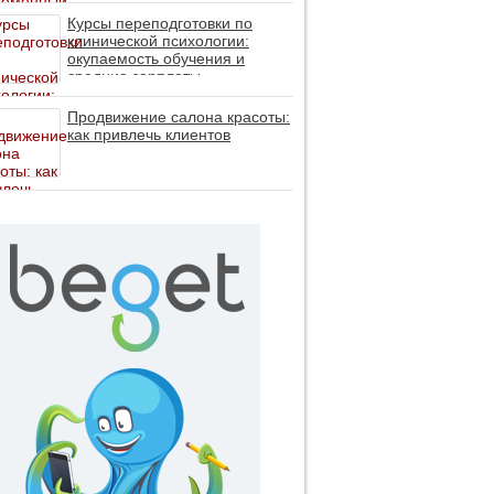
личность без таблеток (методы
ДПДГ и КПТ)
Курсы переподготовки по
клинической психологии:
окупаемость обучения и
средние зарплаты
специалистов в 2026 году
Продвижение салона красоты:
как привлечь клиентов