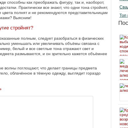
ежде способны как преображать фигуру, так и, наоборот,
Сва
остатки. Практически все знают, что одни тона стройнят,
е цвета полнят и не рекомендуются представительницам
Топ 
рмами? Выясним!
По
угие стройнят?
оказанные полным, следует разобраться в физических
уально уменьшать или увеличивать объёмы связана с
ример, белый и все светлые тона отражают свет и
предмета размываются, и он зрительно кажется объёмнее
ые волны поглощают, что делает границы предмета
тело, облачённое в тёмную одежду, выглядит гораздо
ь