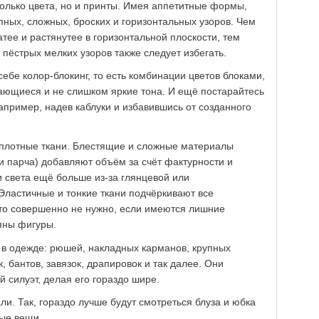
только цвета, но и принты. Имея аппетитные формы,
пных, сложных, броских и горизонтальных узоров. Чем
тее и растянутее в горизонтальной плоскости, тем
 пёстрых мелких узоров также следует избегать.
ебе колор-блокинг, то есть комбинации цветов блоками,
ающиеся и не слишком яркие тона. И ещё постарайтесь
апример, надев каблуки и избавившись от созданного
 плотные ткани. Блестящие и сложные материалы
ли парча) добавляют объём за счёт фактурности и
и света ещё больше из-за глянцевой или
ластичные и тонкие ткани подчёркивают все
то совершенно не нужно, если имеются лишние
яны фигуры.
в одежде: рюшей, накладных карманов, крупных
, бантов, завязок, драпировок и так далее. Они
 силуэт, делая его гораздо шире.
и. Так, гораздо лучше будут смотреться блуза и юбка
ые вещи.