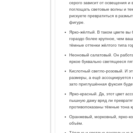
серого зависит от освещения и 
поглощать световые волны и те
рискуете превратиться в размыт
фигуре.
Ярко-жёлтый. В таком цвете вы
гораздо более крупное, чем ва
тёмные оттенки жёлтого типа го
Неоновый салатовый. Он работае
яркое буквально светящееся пя
Кислотный светло-розовый. И эт
размеры, а ещё ассоциируется с
зато приглушённая фуксия буде
Ярко-красный. Да, этот цвет асс
пышную даму вряд ли превратят
противопоказаны тёмные тона к
Оранжевый, морковный, ярко-к
объём.
Тёплые и светлые пастельные т