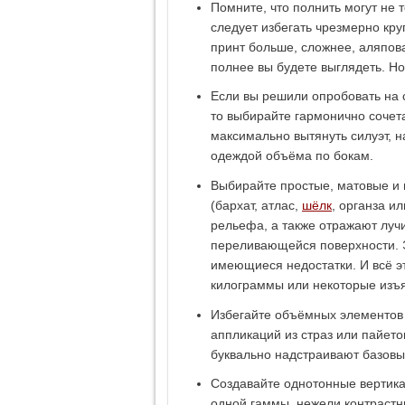
Помните, что полнить могут не 
следует избегать чрезмерно кру
принт больше, сложнее, аляпова
полнее вы будете выглядеть. Но
Если вы решили опробовать на с
то выбирайте гармонично сочет
максимально вытянуть силуэт, н
одеждой объёма по бокам.
Выбирайте простые, матовые и
(бархат, атлас,
шёлк
, органза и
рельефа, а также отражают луч
переливающейся поверхности. Э
имеющиеся недостатки. И всё э
килограммы или некоторые изъ
Избегайте объёмных элементов 
аппликаций из страз или пайеток
буквально надстраивают базовый
Создавайте однотонные вертикал
одной гаммы, нежели контрастн