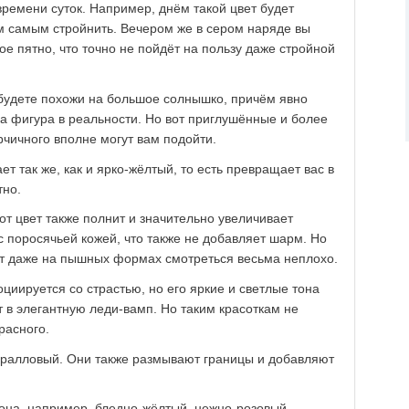
времени суток. Например, днём такой цвет будет
м самым стройнить. Вечером же в сером наряде вы
ое пятно, что точно не пойдёт на пользу даже стройной
 будете похожи на большое солнышко, причём явно
ша фигура в реальности. Но вот приглушённые и более
рчичного вполне могут вам подойти.
т так же, как и ярко-жёлтый, то есть превращает вас в
тно.
от цвет также полнит и значительно увеличивает
 поросячьей кожей, что также не добавляет шарм. Но
т даже на пышных формах смотреться весьма неплохо.
оциируется со страстью, но его яркие и светлые тона
 в элегантную леди-вамп. Но таким красоткам не
расного.
оралловый. Они также размывают границы и добавляют
она, например, бледно-жёлтый, нежно-розовый,