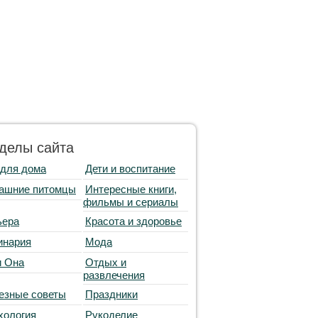
делы сайта
 для дома
Дети и воспитание
ашние питомцы
Интересные книги,
фильмы и сериалы
ьера
Красота и здоровье
инария
Мода
и Она
Отдых и
развлечения
езные советы
Праздники
хология
Рукоделие