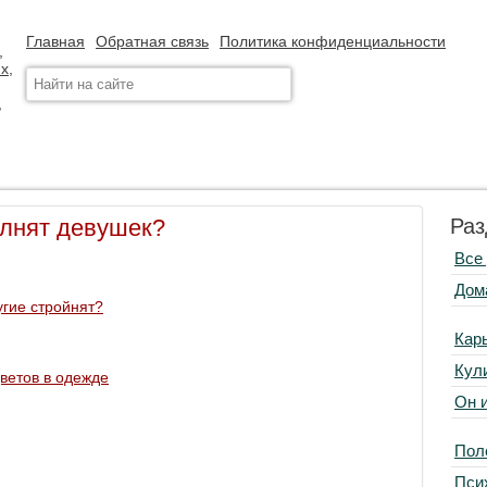
Главная
Обратная связь
Политика конфиденциальности
олнят девушек?
Раз
Все
Дом
угие стройнят?
Кар
Кул
ветов в одежде
Он 
Пол
Пси