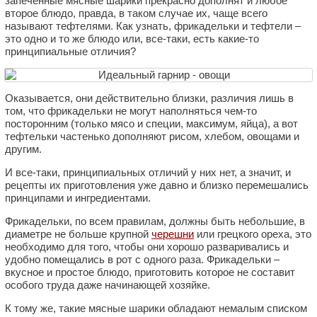
запеченные мясные шарики прекрасно дополнят и любое
второе блюдо, правда, в таком случае их, чаще всего
называют тефтелями. Как узнать, фрикадельки и тефтели –
это одно и то же блюдо или, все-таки, есть какие-то
принципиальные отличия?
Оказывается, они действительно близки, различия лишь в
том, что фрикадельки не могут наполняться чем-то
посторонним (только мясо и специи, максимум, яйца), а вот
тефтельки частенько дополняют рисом, хлебом, овощами и
другим.
И все-таки, принципиальных отличий у них нет, а значит, и
рецепты их приготовления уже давно и близко перемешались
принципами и ингредиентами.
Фрикадельки, по всем правилам, должны быть небольшие, в
диаметре не больше крупной
черешни
или грецкого ореха, это
необходимо для того, чтобы они хорошо разваривались и
удобно помещались в рот с одного раза. Фрикадельки –
вкусное и простое блюдо, приготовить которое не составит
особого труда даже начинающей хозяйке.
К тому же, такие мясные шарики обладают немалым списком