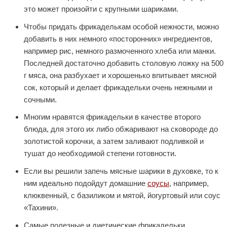
это может произойти с крупными шариками.
Чтобы придать фрикаделькам особой нежности, можно
добавить в них немного «посторонних» ингредиентов,
например рис, немного размоченного хлеба или манки.
Последней достаточно добавить столовую ложку на 500
г мяса, она разбухает и хорошенько впитывает мясной
сок, который и делает фрикадельки очень нежными и
сочными.
Многим нравятся фрикадельки в качестве второго
блюда, для этого их либо обжаривают на сковороде до
золотистой корочки, а затем заливают подливкой и
тушат до необходимой степени готовности.
Если вы решили запечь мясные шарики в духовке, то к
ним идеально подойдут домашние
соусы
, например,
клюквенный, с базиликом и мятой, йогуртовый или соус
«Тахини».
Самые полезные и диетические фрикадельки