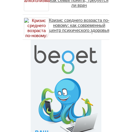
как семье понять, требуется
ли врач
Кризис среднего возраста по-
новому: как современный
центр психического здоровья
помогает пересобрать
личность без таблеток
(методы ДПДГ и КПТ)