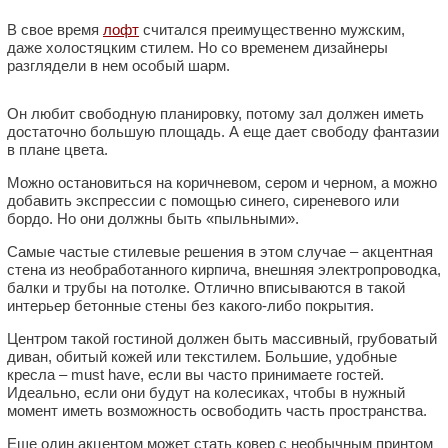
В свое время
лофт
считался преимущественно мужским,
даже холостяцким стилем. Но со временем дизайнеры
разглядели в нем особый шарм.
Он любит свободную планировку, потому зал должен иметь
достаточно большую площадь. А еще дает свободу фантазии
в плане цвета.
Можно остановиться на коричневом, сером и черном, а можно
добавить экспрессии с помощью синего, сиреневого или
бордо. Но они должны быть «пыльными».
Самые частые стилевые решения в этом случае – акцентная
стена из необработанного кирпича, внешняя электропроводка,
балки и трубы на потолке. Отлично вписываются в такой
интерьер бетонные стены без какого-либо покрытия.
Центром такой гостиной должен быть массивный, грубоватый
диван, обитый кожей или текстилем. Большие, удобные
кресла – must have, если вы часто принимаете гостей.
Идеально, если они будут на колесиках, чтобы в нужный
момент иметь возможность освободить часть пространства.
Еще один акцентом может стать ковер с необычным принтом