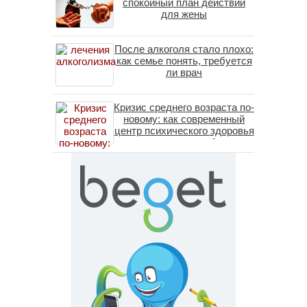
спокойный план действий
для жены
После алкоголя стало плохо:
как семье понять, требуется
ли врач
Кризис среднего возраста по-
новому: как современный
центр психического здоровья
помогает пересобрать
личность без таблеток
(методы ДПДГ и КПТ)