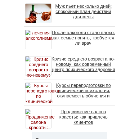
Муж пьет несколько дней:
спокойный план действий
для жены
После алкоголя стало плохо:
как семье понять, требуется
ли врач
Кризис среднего возраста по-
новому: как современный
центр психического здоровья
помогает пересобрать
личность без таблеток
Курсы переподготовки по
(методы ДПДГ и КПТ)
клинической психологии:
окупаемость обучения и
средние зарплаты
специалистов в 2026 году
Продвижение салона
красоты: как привлечь
клиентов