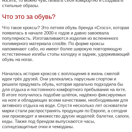
носить, то можно чувствовать себя комфортно и создавать
стильные образы.
Что это за обувь?
Что такое кроксы? Это летняя обувь бренда «Crocs», которая
появилась в начале 2000-х годов и давно завоевала
популярность. Изготавливаются изделия из вспененного
полимерного материала croslite. По форме кроксы
напоминают сабо, но имеют более широкую повторяющую
естественные изгибы стопы колодку и задник, удерживающий
обувь на ногах.
Началась история кроксов с воплощения в жизнь смелой
идеи трёх друзей. Они увлекались парусным спортом и
решили придумать обувь, которая идеально подходила бы
для отдыха и постоянного комфортного пребывания на яхте.
В итоге получилось подобие шлёпок, надёжно фиксируемых
на ноге и обладающих всеми качествами, необходимыми для
активного отдыха на воде. Спустя несколько лет основатели
марки стали распространять продукция по Европе, а сегодня
они производят и множество других моделей: балетки, сапоги,
кеды. Также под брендом выпускаются часы,
солнцезащитные очки и чемоданы.