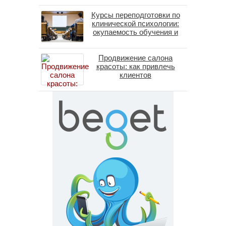
личность без таблеток
Курсы переподготовки по
(методы ДПДГ и КПТ)
клинической психологии:
окупаемость обучения и
средние зарплаты
специалистов в 2026 году
Продвижение салона
красоты: как привлечь
клиентов