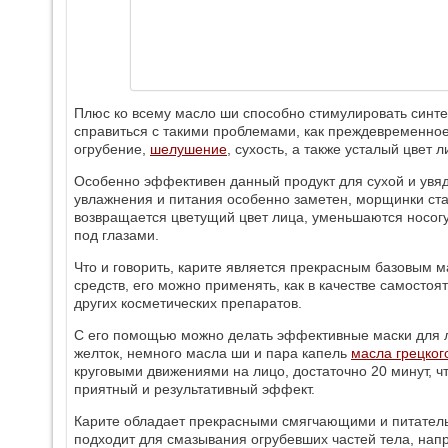
Плюс ко всему масло ши способно стимулировать синтез
справиться с такими проблемами, как преждевременно
огрубение,
шелушение
, сухость, а также усталый цвет л
Особенно эффективен данный продукт для сухой и увяд
увлажнения и питания особенно заметен, морщинки ст
возвращается цветущий цвет лица, уменьшаются носогу
под глазами.
Что и говорить, карите является прекрасным базовым 
средств, его можно применять, как в качестве самостоят
других косметических препаратов.
С его помощью можно делать эффективные маски для 
желток, немного масла ши и пара капель
масла грецког
круговыми движениями на лицо, достаточно 20 минут, ч
приятный и результативный эффект.
Карите обладает прекрасными смягчающими и питатель
подходит для смазывания огрубевших частей тела, напри