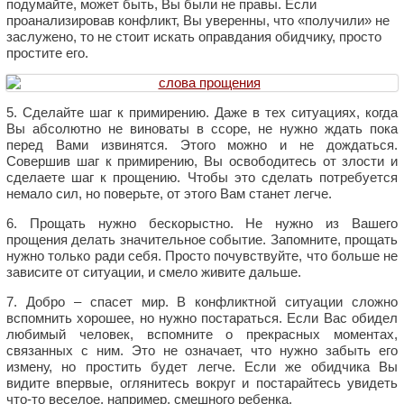
подумайте, может быть, Вы были не правы. Если
проанализировав конфликт, Вы уверенны, что «получили» не
заслужено, то не стоит искать оправдания обидчику, просто
простите его.
5. Сделайте шаг к примирению. Даже в тех ситуациях, когда
Вы абсолютно не виноваты в ссоре, не нужно ждать пока
перед Вами извинятся. Этого можно и не дождаться.
Совершив шаг к примирению, Вы освободитесь от злости и
сделаете шаг к прощению. Чтобы это сделать потребуется
немало сил, но поверьте, от этого Вам станет легче.
6. Прощать нужно бескорыстно. Не нужно из Вашего
прощения делать значительное событие. Запомните, прощать
нужно только ради себя. Просто почувствуйте, что больше не
зависите от ситуации, и смело живите дальше.
7. Добро – спасет мир. В конфликтной ситуации сложно
вспомнить хорошее, но нужно постараться. Если Вас обидел
любимый человек, вспомните о прекрасных моментах,
связанных с ним. Это не означает, что нужно забыть его
измену, но простить будет легче. Если же обидчика Вы
видите впервые, оглянитесь вокруг и постарайтесь увидеть
что-то веселое, например, смешного ребенка.