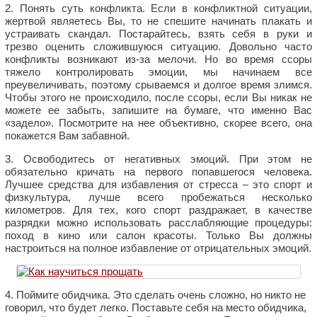
2. Понять суть конфликта. Если в конфликтной ситуации,
жертвой являетесь Вы, то не спешите начинать плакать и
устраивать скандал. Постарайтесь, взять себя в руки и
трезво оценить сложившуюся ситуацию. Довольно часто
конфликты возникают из-за мелочи. Но во время ссоры
тяжело контролировать эмоции, мы начинаем все
преувеличивать, поэтому срываемся и долгое время злимся.
Чтобы этого не происходило, после ссоры, если Вы никак не
можете ее забыть, запишите на бумаге, что именно Вас
«задело». Посмотрите на нее объективно, скорее всего, она
покажется Вам забавной.
3. Освободитесь от негативных эмоций. При этом не
обязательно кричать на первого попавшегося человека.
Лучшее средства для избавления от стресса – это спорт и
физкультура, лучше всего пробежаться несколько
километров. Для тех, кого спорт раздражает, в качестве
разрядки можно использовать расслабляющие процедуры:
поход в кино или салон красоты. Только Вы должны
настроиться на полное избавление от отрицательных эмоций.
4. Поймите обидчика. Это сделать очень сложно, но никто не
говорил, что будет легко. Поставьте себя на место обидчика,