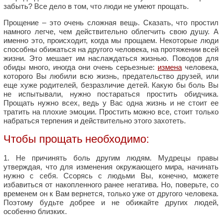
забыть? Все дело в том, что люди не умеют прощать.
Прощение – это очень сложная вещь. Сказать, что простил
намного легче, чем действительно облегчить свою душу. А
именно это, происходит, когда мы прощаем. Некоторые люди
способны обижаться на другого человека, на протяжении всей
жизни. Это мешает им наслаждаться жизнью. Поводов для
обиды много, иногда они очень серьезные:
измена
человека,
которого Вы любили всю жизнь, предательство друзей, или
еще хуже родителей, безразличие детей. Какую бы боль Вы
не испытывали, нужно постараться простить обидчика.
Прощать нужно всех, ведь у Вас одна жизнь и не стоит ее
тратить на плохие эмоции. Простить можно все, стоит только
набраться терпения и действительно этого захотеть.
Чтобы прощать необходимо:
1. Не причинять боль другим людям. Мудрецы правы
утверждая, что для изменения окружающего мира, начинать
нужно с себя. Ссорясь с людьми Вы, конечно, можете
избавиться от накопленного ранее негатива. Но, поверьте, со
временем он к Вам вернется, только уже от другого человека.
Поэтому будьте добрее и не обижайте других людей,
особенно близких.