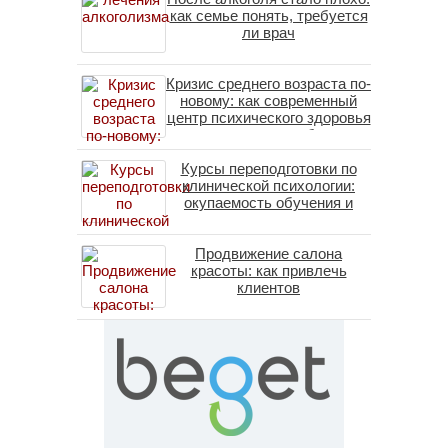
как семье понять, требуется
ли врач
Кризис среднего возраста по-
новому: как современный
центр психического здоровья
помогает пересобрать
личность без таблеток
Курсы переподготовки по
(методы ДПДГ и КПТ)
клинической психологии:
окупаемость обучения и
средние зарплаты
специалистов в 2026 году
Продвижение салона
красоты: как привлечь
клиентов