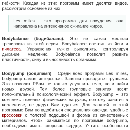
гибкости. Каждая из этих программ имеет десятки видов,
рассмотрим основные из них.
Les milles – это программа для похудения, она
направлена на интенсивное сжигание жиров.
Bodybalance (бодибаланс)
. Это не самая жесткая
тренировка из этой серии. Bodybalance состоит из йоги и
пилатеса
. Упражнения нужно выполнять, контролируя
дыхание, медленно. Bodybalance позволит развить
пластичность, силу и выносливость организма.
Bodypump (бодипамп)
. Среди всех программ Les milles,
bodypump самая интересная. Занятия проводятся группами.
Это позволит PВам не только улучшить тело, но и найти
новых друзей. Тем более групповые занятия носят
положительный психологический эффект. Bodypump
–
это
комплекс тяжелых физических нагрузок, поэтому занятия в
коллективе, не дадут Вам сдаться. Для занятий по этой
программе Вам понадобиться специальная одежда: удобные
кроссовки
с толстой подошвой и форма из качественных
материалов. Чтобы заниматься по программе bodypump,
необходимо иметь здоровое сердце. Учтите особенности