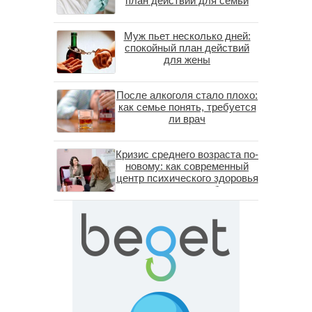
план действий для семьи
Муж пьет несколько дней:
спокойный план действий
для жены
После алкоголя стало плохо:
как семье понять, требуется
ли врач
Кризис среднего возраста по-
новому: как современный
центр психического здоровья
помогает пересобрать
личность без таблеток
(методы ДПДГ и КПТ)