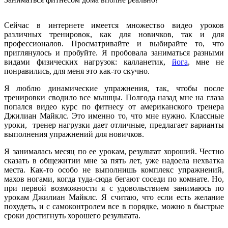
Сейчас в интернете имеется множество видео уроков
различных тренировок, как для новичков, так и для
профессионалов. Просматривайте и выбирайте то, что
приглянулось и пробуйте. Я пробовала заниматься разными
видами физических нагрузок: калланетик,
йога
, мне не
понравились, для меня это как-то скучно.
Я люблю динамические упражнения, так, чтобы после
тренировки сводило все мышцы. Полгода назад мне на глаза
попался видео курс по фитнесу от американского тренера
Джилиан Майклс. Это именно то, что мне нужно. Классные
уроки, тренер нагрузки дает отличные, предлагает варианты
выполнения упражнений для новичков.
Я занималась месяц по ее урокам, результат хороший. Честно
сказать в общежитии мне за пять лет, уже надоела нехватка
места. Как-то особо не выполнишь комплекс упражнений,
махов ногами, когда туда-сюда бегают соседи по комнате. Но,
при первой возможности я с удовольствием занимаюсь по
урокам Джилиан Майклс. Я считаю, что если есть желание
похудеть, и с самоконтролем все в порядке, можно в быстрые
сроки достигнуть хорошего результата.