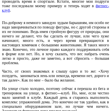
проводить время в спортзале. Кстати, многие мои подруги
тоже последовали моему примеру и теперь ходят в
фитнес-
клуб
.
По-доброму я немного завидую худым барышням, им особо не
надо заворачиваться по поводу фигуры, но с другой стороны я
их не понимаю. Ведь имея стройную фигуру от природы, они
ничего не делают, что бы сделать ее лучше, или чего хуже
начинают, много есть, и через время превращаются в
настоящих хомячков с большими животиками. Я таких много
знаю. Конечно, это личное право каждого поддерживать себя
в форме или нет. Но, я хочу сказать, что вес набрать очень
легко и просто, даже не заметно, а вот сбросить – большая
проблема.
Часто, от своих знакомых я слышу одно и то же: «Хочу
похудеть, заниматься лень или некогда, времени нет, дорого и
так далее». Как по мне – было бы желание.
На улице стало холодно, поэтому сейчас я перешла из бега и
тренировок на улице, в фитнес
—
клуб. Но, мне, если честно
мало занятий в клубе. Каждый день я стараюсь выполнить
комплекс упражнений дома. Это конечно не так удобно, как в
специально оборудованном зале, но лучше чем ничего.
Заниматься фитнесом дома вполне реально!