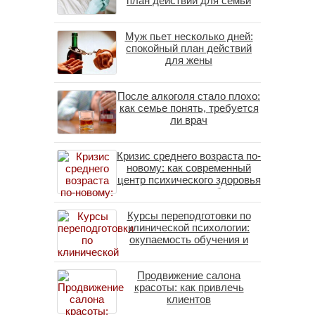
план действий для семьи
Муж пьет несколько дней:
спокойный план действий
для жены
После алкоголя стало плохо:
как семье понять, требуется
ли врач
Кризис среднего возраста по-
новому: как современный
центр психического здоровья
помогает пересобрать
личность без таблеток
Курсы переподготовки по
(методы ДПДГ и КПТ)
клинической психологии:
окупаемость обучения и
средние зарплаты
специалистов в 2026 году
Продвижение салона
красоты: как привлечь
клиентов