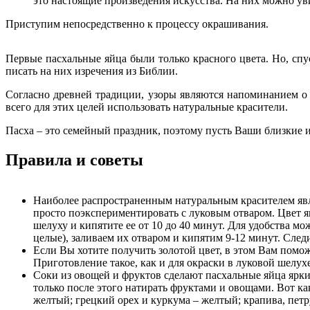
это настоящие произведения искусства. На них можно ув
Приступим непосредственно к процессу окрашивания.
Первые пасхальные яйца были только красного цвета. Но, спу
писать на них изречения из Библии.
Согласно древней традиции, узоры являются напоминанием о
всего для этих целей использовать натуральные красители.
Пасха – это семейный праздник, поэтому пусть Ваши близкие и
Правила и советы
Наиболее распространенным натуральным красителем явля
просто поэкспериментировать с луковым отваром. Цвет яи
шелуху и кипятите ее от 10 до 40 минут. Для удобства 
целые), заливаем их отваром и кипятим 9-12 минут. След
Если Вы хотите получить золотой цвет, в этом Вам поможе
Приготовление такое, как и для окраски в луковой шелухе
Соки из овощей и фруктов сделают пасхальные яйца ярк
только после этого натирать фруктами и овощами. Вот как
желтый; грецкий орех и куркума – желтый; крапива, петр