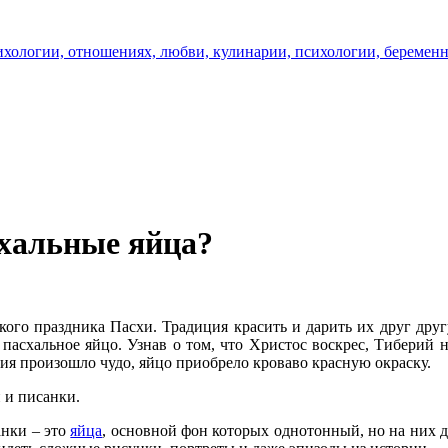
схальные яйца?
кого праздника Пасхи. Традиция красить и дарить их друг другу
схальное яйцо. Узнав о том, что Христос воскрес, Тиберий не 
ия произошло чудо, яйцо приобрело кроваво красную окраску.
 и писанки.
анки – это
яйца
, основной фон которых однотонный, но на них 