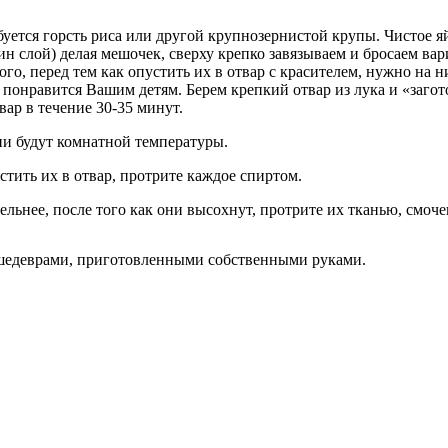
буется горсть риса или другой крупнозернистой крупы. Чистое я
н слой) делая мешочек, сверху крепко завязываем и бросаем вари
, перед тем как опустить их в отвар с красителем, нужно на н
понравится Вашим детям. Берем крепкий отвар из лука и «загот
вар в течение 30-35 минут.
они будут комнатной температуры.
стить их в отвар, протрите каждое спиртом.
льнее, после того как они высохнут, протрите их тканью, смоч
 шедеврами, приготовленными собственными руками.