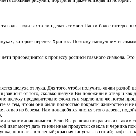
идеть сложные рисунки, портреты и даже эпизоды из истории.
стя годы люди захотели сделать символ Пасхи более интересным
 муках, которые перенес Христос. Поэтому наилучшим и самым
 дети присоединятся к процессу росписи главного символа. Это 
ется шелуха от лука. Для того, чтобы получить яички разной ц
ц зависит от того, сколько шелухи Вы положили в отвар и как до
можно шелуху предварительно сложить в марлю или же потом про
ите за тем, чтобы они были полностью покрыты жидкостью и не к
т отвар из березы. Нам понадобятся листья этого дерева, подой
.
ими и запоминающимися. Если Вы решили покрасить их таким сп
ой цвет могут дать те или иные продукты: свекла и черника пок
ушка, шпинат – в зеленый; красная капуста – в синий; кофе – в 