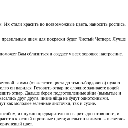
. Их стали красить во всевозможные цвета, наносить роспись,
 правильным днем для покраски будет Чистый Четверг. Лучше
поможет Вам сблизиться и создаст у всех хорошее настроение.
ветовой гаммы (от желтого цвета до темно-бордового) нужно
лго он варился. Готовить отвар не сложно: заливаете водой
цедить отвар. Дальше берем подготовленные яйца (вымытые и
асались друг друга, иначе яйца не будут однотонными.
дут как молодые зеленные листочки, так и сухие.
особом, их нужно предварительно сварить до готовности, и
расит в красный и розовые цвета; апельсин и лимон – в светло-
коричневый цвет.