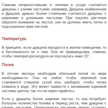
Самыми неприхотливыми и легкими в уходе считаются
драцены с узкими листьями, например, Драцена окаймленная
и Драцена дракон. Более сложными считаются драцены с
широкими и длинными листьями. При покупке растения
обратите внимание на листья, они не должны иметь пятен и
подсушенные края листьев.
Температура
В принципе, если драцена находится в жилом помещении, то
и беспокоиться не о чем. Она не привередлива, главное,
чтобы температура воздуха не опускалась ниже 15°.
Полив
В летние месяцы необходим обильный полив по мере
необходимости. Она не любит, чтобы земляной ком
становился слишком сухой или, наоборот, чтобы почва
плавала в воде. Это может привести к загниванию корневой
системы цветка, так что не перестарайтесь.
Если у драцены более широкие листья, то она потребует
большее количество полива в период роста, чем драцена с
узкими листьями. Периодически растению можно устроить