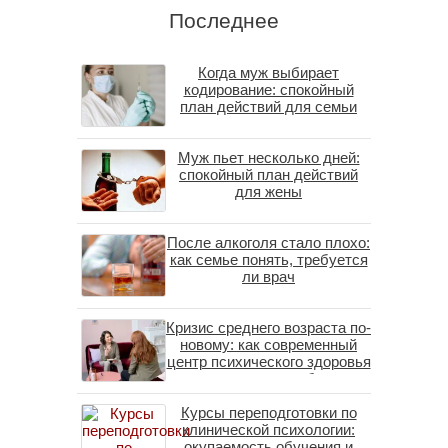
Последнее
Когда муж выбирает
кодирование: спокойный
план действий для семьи
Муж пьет несколько дней:
спокойный план действий
для жены
После алкоголя стало плохо:
как семье понять, требуется
ли врач
Кризис среднего возраста по-
новому: как современный
центр психического здоровья
помогает пересобрать
личность без таблеток
Курсы переподготовки по
(методы ДПДГ и КПТ)
клинической психологии:
окупаемость обучения и