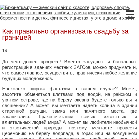
☰
Как правильно организовать свадьбу за
границей
19
До чего дошел прогресс! Вместо занудных и банальных
регистраций в зданиях местных ЗАГСов, можно придумать и,
что самое главное, осуществить, практически любое желание
будущих молодоженов.
Насколько широка фантазия в вашем случае? Может,
захотите обменяться клятвами под водой, на райском и
уютном острове, где на берегу океана будете только вы и
священник? А может, вы мечтаете надеть кольца в здании
старинной ратуши, замка или памятного места, где
заключались бракосочетания самых известных и
влиятельных людей мира? А может вы любители необычной
и экзотической природы, поэтому мечтаете провести
церемонию на берегу водопада, в горах или на воздушном
шаре, откуда будет простираться необычный вид на