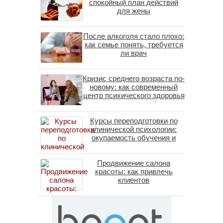
спокойный план действий
для жены
После алкоголя стало плохо:
как семье понять, требуется
ли врач
Кризис среднего возраста по-
новому: как современный
центр психического здоровья
помогает пересобрать
личность без таблеток
Курсы переподготовки по
(методы ДПДГ и КПТ)
клинической психологии:
окупаемость обучения и
средние зарплаты
специалистов в 2026 году
Продвижение салона
красоты: как привлечь
клиентов