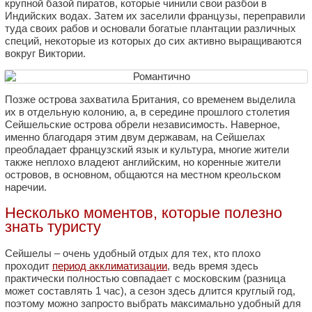
крупной базой пиратов, которые чинили свои разбои в
Индийских водах. Затем их заселили французы, переправили
туда своих рабов и основали богатые плантации различных
специй, некоторые из которых до сих активно выращиваются
вокруг Виктории.
Позже острова захватила Британия, со временем выделила
их в отдельную колонию, а, в середине прошлого столетия
Сейшельские острова обрели независимость. Наверное,
именно благодаря этим двум державам, на Сейшелах
преобладает французский язык и культура, многие жители
также неплохо владеют английским, но коренные жители
островов, в основном, общаются на местном креольском
наречии.
Несколько моментов, которые полезно
знать туристу
Сейшелы – очень удобный отдых для тех, кто плохо
проходит
период акклиматизации
, ведь время здесь
практически полностью совпадает с московским (разница
может составлять 1 час), а сезон здесь длится круглый год,
поэтому можно запросто выбрать максимально удобный для