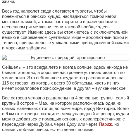
жизни.
Весь год напролет сюда слетаются туристы, чтобы
понежиться в райских кущах, насладиться томной негой
местных пляжей, а также раствориться в размеренном и
неспешном ритме жизни, если таковой вообще здесь
существует. Именно здесь вы столкнетесь с исключительной
вещью в современном суетливом мире – абсолютный покой и
тишина, приправленные уникальными природными пейзажами
и морскими забавами.
Сейшелы – это всегда лето и всегда солнце, здесь никогда не
бывает холодно, а хорошее настроение устанавливается по
умолчанию. Это небольшое государство расположилось на
115 островах, из которых всего 30 обитаемы, часть из них
имеет коралловое происхождение, а другая – вулканическое.
Все острова условно разделены на 4 основные группы, самый
крупный остров – Маэ, на котором расположилась одна из
самых маленьких столиц во всем мире, город Виктория. Всего
в 9 км от столицы находится международный аэропорт, куда и
можно добраться с помощью основных авиаперелетчиков: с
пересадкой через Дубаи, через Доху или через
Париж
, но
самые удобные рейсы, естественно, прямые.