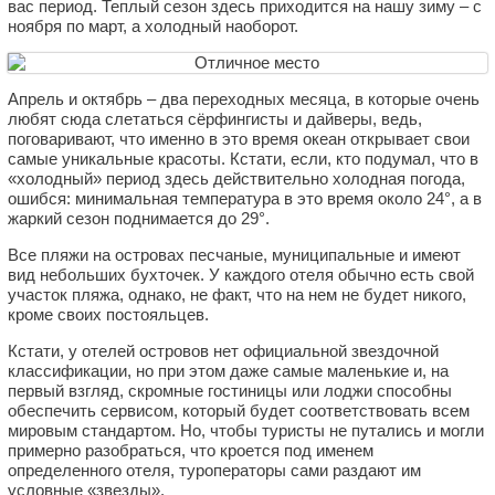
вас период. Теплый сезон здесь приходится на нашу зиму – с
ноября по март, а холодный наоборот.
Апрель и октябрь – два переходных месяца, в которые очень
любят сюда слетаться сёрфингисты и дайверы, ведь,
поговаривают, что именно в это время океан открывает свои
самые уникальные красоты. Кстати, если, кто подумал, что в
«холодный» период здесь действительно холодная погода,
ошибся: минимальная температура в это время около 24°, а в
жаркий сезон поднимается до 29°.
Все пляжи на островах песчаные, муниципальные и имеют
вид небольших бухточек. У каждого отеля обычно есть свой
участок пляжа, однако, не факт, что на нем не будет никого,
кроме своих постояльцев.
Кстати, у отелей островов нет официальной звездочной
классификации, но при этом даже самые маленькие и, на
первый взгляд, скромные гостиницы или лоджи способны
обеспечить сервисом, который будет соответствовать всем
мировым стандартом. Но, чтобы туристы не путались и могли
примерно разобраться, что кроется под именем
определенного отеля, туроператоры сами раздают им
условные «звезды».