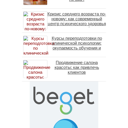
Кризис среднего возраста по-
новому: как современный
центр психического здоровья
помогает пересобрать
личность без таблеток
Курсы переподготовки по
(методы ДПДГ и КПТ)
клинической психологии:
окупаемость обучения и
средние зарплаты
специалистов в 2026 году
Продвижение салона
красоты: как привлечь
клиентов