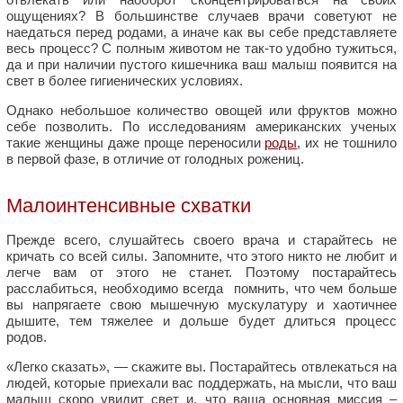
ощущениях? В большинстве случаев врачи советуют не
наедаться перед родами, а иначе как вы себе представляете
весь процесс? С полным животом не так-то удобно тужиться,
да и при наличии пустого кишечника ваш малыш появится на
свет в более гигиенических условиях.
Однако небольшое количество овощей или фруктов можно
себе позволить. По исследованиям американских ученых
такие женщины даже проще переносили
роды
, их не тошнило
в первой фазе, в отличие от голодных рожениц.
Малоинтенсивные схватки
Прежде всего, слушайтесь своего врача и старайтесь не
кричать со всей силы. Запомните, что этого никто не любит и
легче вам от этого не станет. Поэтому постарайтесь
расслабиться, необходимо всегда помнить, что чем больше
вы напрягаете свою мышечную мускулатуру и хаотичнее
дышите, тем тяжелее и дольше будет длиться процесс
родов.
«Легко сказать», — скажите вы. Постарайтесь отвлекаться на
людей, которые приехали вас поддержать, на мысли, что ваш
малыш скоро увидит свет и, что ваша основная миссия –