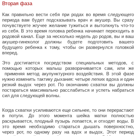
Вторая фаза
Как правильно вести себя при родах во время следующего
периода вам будет подсказывать врач и акушер. Вы сразу
почувствуете жгучее желание тужиться и вытолкнуть что-то
из себя. В это время головка ребенка начинает переходить в
родовой канал. Еще за несколько недель до родов, вы и ваш
акушер-гинеколог должны будете подготовить вашего
будущего ребенка к тому, чтобы он развернулся головкой
вперед.
Это достигается посредством специальных методов, с
помощью которых малыш разворачивается сам, или же
применяя метод акупунктурного воздействия. В этой фазе
нужно изменить тактику дыхания: четыре легких вдоха и один
резкий выдох через рот. По окончанию схватки вы должны
постараться максимально расслабиться и успеть набраться
сил для следующей волны.
Когда схватки усиливаются еще сильнее, то они перерастают
в потуги. До этого момента шейка матки полностью
раскрывается, плодный пузырь лопается, и отходят воды. В
это время необходимо стараться дышать поверхностно,
через рот, по одному разу на вдох и выдох. Этот период