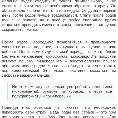
желание будет сходить в туалет по-маленькому, а не
сможете, в этом случае необходимо обратится к врачу. Он
обязательно вылечит вас от этого недуга. От душа в первый
день после родов лучше воздержаться. Спать после родов
лучше на животе, да и вообще любое свободное время
стараться проводить именно в таком положении – так лучше
сокращается матка.
После родов необходимо позаботиться о правильности
своего питания, ведь все, что кушаете вы, кушает и ваш
ребенок. Полезными будут в такой период – свекла, яблоки
(зеленые, не красные), сухофрукты, морковка. Эти продукты
помогут вашему пищеварению и восстановлению вашего
организма после родов. Но нельзя объедаться и уничтожать
все килограммами! Это может негативно сказаться на
здоровье вашего малыша.
Ни в коем случае нельзя употреблять аллергены
(консерванты), бульоны из кубиков, то есть все
полуфабрикаты и соки-порошки.
Подводя итог, хотелось бы сказать, что необходимо
перебороть свой страх. Ведь роды без страха – это уже
половина успеха, а любую боль можно перетерпеть. Для