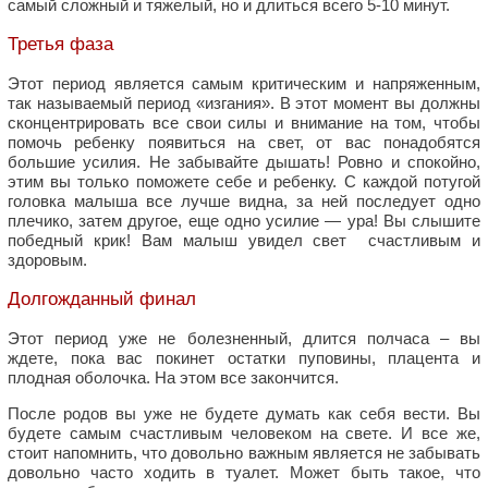
самый сложный и тяжелый, но и длиться всего 5-10 минут.
Третья фаза
Этот период является самым критическим и напряженным,
так называемый период «изгания». В этот момент вы должны
сконцентрировать все свои силы и внимание на том, чтобы
помочь ребенку появиться на свет, от вас понадобятся
большие усилия. Не забывайте дышать! Ровно и спокойно,
этим вы только поможете себе и ребенку. С каждой потугой
головка малыша все лучше видна, за ней последует одно
плечико, затем другое, еще одно усилие — ура! Вы слышите
победный крик! Вам малыш увидел свет счастливым и
здоровым.
Долгожданный финал
Этот период уже не болезненный, длится полчаса – вы
ждете, пока вас покинет остатки пуповины, плацента и
плодная оболочка. На этом все закончится.
После родов вы уже не будете думать как себя вести. Вы
будете самым счастливым человеком на свете. И все же,
стоит напомнить, что довольно важным является не забывать
довольно часто ходить в туалет. Может быть такое, что