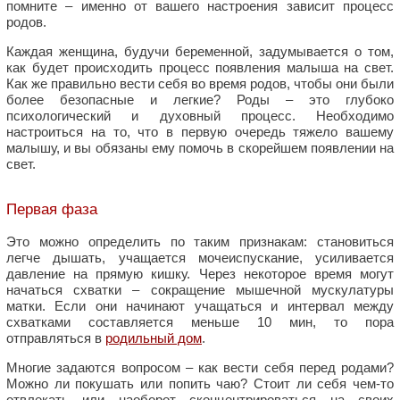
помните – именно от вашего настроения зависит процесс
родов.
Каждая женщина, будучи беременной, задумывается о том,
как будет происходить процесс появления малыша на свет.
Как же правильно вести себя во время родов, чтобы они были
более безопасные и легкие? Роды – это глубоко
психологический и духовный процесс. Необходимо
настроиться на то, что в первую очередь тяжело вашему
малышу, и вы обязаны ему помочь в скорейшем появлении на
свет.
Первая фаза
Это можно определить по таким признакам: становиться
легче дышать, учащается мочеиспускание, усиливается
давление на прямую кишку. Через некоторое время могут
начаться схватки – сокращение мышечной мускулатуры
матки. Если они начинают учащаться и интервал между
схватками составляется меньше 10 мин, то пора
отправляться в
родильный дом
.
Многие задаются вопросом – как вести себя перед родами?
Можно ли покушать или попить чаю? Стоит ли себя чем-то
отвлекать или наоборот сконцентрироваться на своих