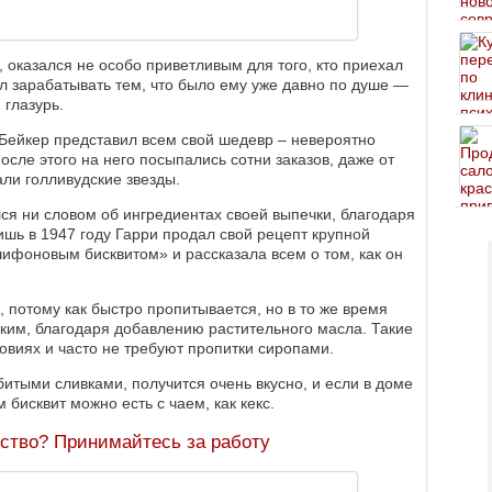
 оказался не особо приветливым для того, кто приехал
ал зарабатывать тем, что было ему уже давно по душе —
 глазурь.
о Бейкер представил всем свой шедевр ‒ невероятно
осле этого на него посыпались сотни заказов, даже от
али голливудские звезды.
ся ни словом об ингредиентах своей выпечки, благодаря
ишь в 1947 году Гарри продал свой рецепт крупной
шифоновым бисквитом» и рассказала всем о том, как он
 потому как быстро пропитывается, но в то же время
ким, благодаря добавлению растительного масла. Такие
овиях и часто не требуют пропитки сиропами.
итыми сливками, получится очень вкусно, и если в доме
 бисквит можно есть с чаем, как кекс.
мство? Принимайтесь за работу