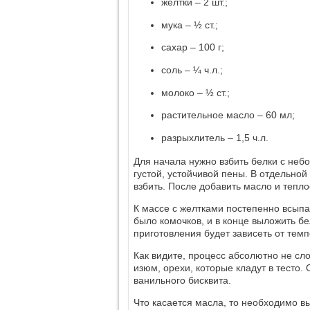
желтки ‒ 2 шт.;
мука ‒ ½ ст.;
сахар ‒ 100 г;
соль ‒ ¼ ч.л.;
молоко ‒ ½ ст.;
растительное масло ‒ 60 мл;
разрыхлитель ‒ 1,5 ч.л.
Для начала нужно взбить белки с неб
густой, устойчивой пены. В отдельной
взбить. После добавить масло и тепло
К массе с желтками постепенно всыпа
было комочков, и в конце выложить б
приготовления будет зависеть от темп
Как видите, процесс абсолютно не сло
изюм, орехи, которые кладут в тесто.
ванильного бисквита.
Что касается масла, то необходимо 