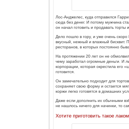
Лос-Анджелес, куда отправился Гарри,
сюда без денег. И потому мужчина ст
он начал готовить и продавать торты и
Дело пошло в гору, и уже очень скор
вкусный, нежный и влажный бисквит. П
ресторанов, в которых постоянно быв
На протяжении 20 лет он не обмолвил
чему заработал огромные деньги. И л
корпорации, которая окрестила его «
готовится.
Он замечательно подходит для тортов,
сохраняет свою форму и остается мяг
коржи легко готовятся в домашних усл
Даже если дополнить их обычными взб
не нашлось ничего для начинки, то сам
Хотите приготовить такое лако