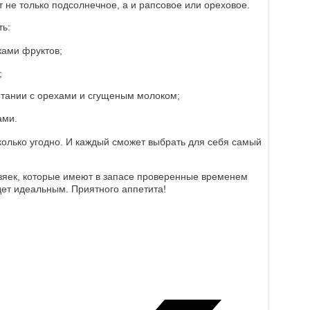
 не только подсолнечное, а и рапсовое или ореховое.
ть:
ками фруктов;
;
етании с орехами и сгущеным молоком;
ами.
колько угодно. И каждый сможет выбрать для себя самый
зяек, которые имеют в запасе проверенные временем
дет идеальным. Приятного аппетита!