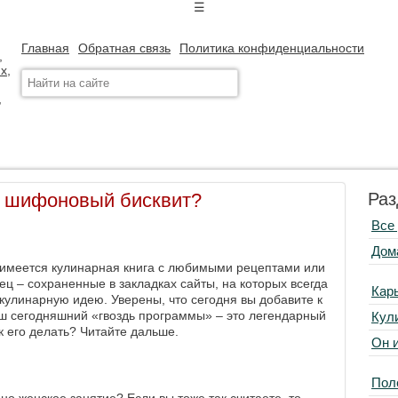
☰
Главная
Обратная связь
Политика конфиденциальности
й шифоновый бисквит?
Раз
Все
Дом
к имеется кулинарная книга с любимыми рецептами или
ец ‒ сохраненные в закладках сайты, на которых всегда
Кар
кулинарную идею. Уверены, что сегодня вы добавите к
аш сегодняшний «гвоздь программы» ‒ это легендарный
Кул
к его делать? Читайте дальше.
Он 
Пол
но женское занятие? Если вы тоже так считаете, то,