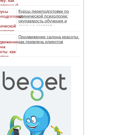
помогает пересобрать
личность без таблеток (методы
ДПДГ и КПТ)
Курсы переподготовки по
клинической психологии:
окупаемость обучения и
средние зарплаты
специалистов в 2026 году
Продвижение салона красоты:
как привлечь клиентов