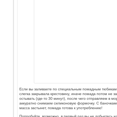
Если вы заливаете по специальным помадным тюбикам, 
слегка закрывала крестовину, иначе помада потом не за
остывать (где-то 30 минут), после чего отправляем в мо
аккуратно снимаем силиконовую формочку. С баночками 
масса застынет, помада готова к употреблению!
Попробуйте, возможно, в первый раз вы не добьетесь ид