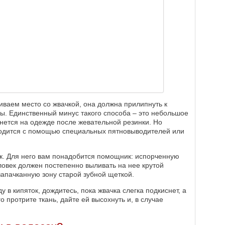
ваем место со жвачкой, она должна прилипнуть к
ды. Единственный минус такого способа – это небольшое
анется на одежде после жевательной резинки. Но
ыводится с помощью специальных пятновыводителей или
ок. Для него вам понадобится помощник: испорченную
ловек должен постепенно выливать на нее крутой
запачканную зону старой зубной щеткой.
 в кипяток, дождитесь, пока жвачка слегка подкиснет, а
о протрите ткань, дайте ей высохнуть и, в случае