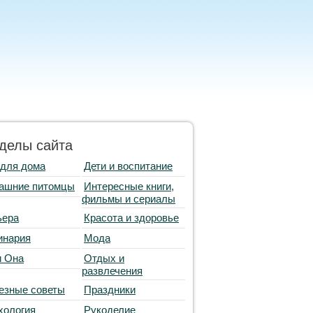
делы сайта
 для дома
Дети и воспитание
ашние питомцы
Интересные книги,
фильмы и сериалы
ьера
Красота и здоровье
инария
Мода
и Она
Отдых и
развлечения
езные советы
Праздники
хология
Рукоделие