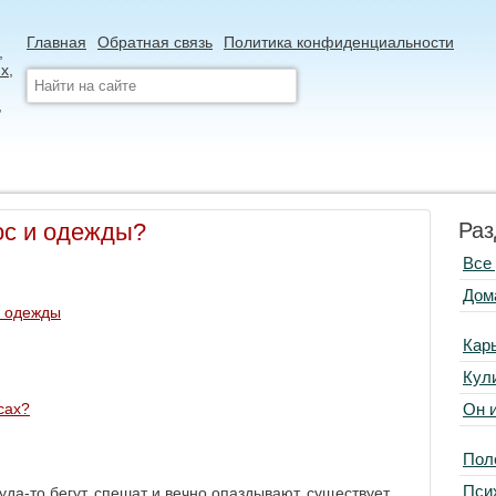
Главная
Обратная связь
Политика конфиденциальности
ос и одежды?
Раз
Все
Дом
с одежды
Кар
Кул
Он 
сах?
Пол
Пси
да-то бегут, спешат и вечно опаздывают, существует