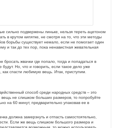
ые сильно подвержены линьке, нельзя тереть ацетоном
ать в крутом кипятке, не смотря на то, что эти методы
ов борьбы существует немало, если не помогает один
му и так до тех пор, пока ненавистная жевательная
е бросать жвачки где попало, тогда и попадаться в
удут. Но, что и говорить, если такое дело уже
, как спасти любимую вещь. Итак, приступим.
действенный способ среди народных средств – это
и вещь не слишком больших размеров, то попробуйте
ьно на 60 минут, предварительно упаковав ее в
ачка должна замерзнуть и отпасть самостоятельно,
ести. Если же вещь слишком большого размера и
представляется возможным, то можно использовать