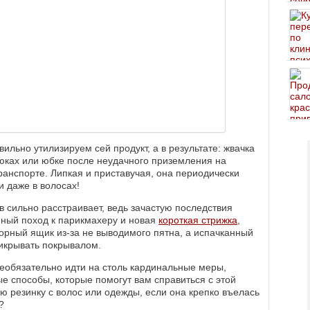
авильно утилизируем сей продукт, а в результате: жвачка
юках или юбке после неудачного приземления на
ранспорте. Липкая и приставучая, она периодически
и даже в волосах!
 сильно расстраивает, ведь зачастую последствия
ный поход к парикмахеру и новая
короткая стрижка
,
рный ящик из-за не выводимого пятна, а испачканный
рикрывать покрывалом.
еобязательно идти на столь кардинальные меры,
 способы, которые помогут вам справиться с этой
ю резинку с волос или одежды, если она крепко въелась
?