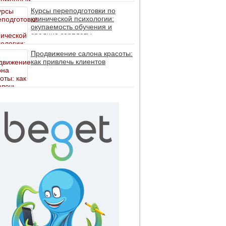
личность без таблеток (методы
ДПДГ и КПТ)
Курсы переподготовки по
клинической психологии:
окупаемость обучения и
средние зарплаты
специалистов в 2026 году
Продвижение салона красоты:
как привлечь клиентов