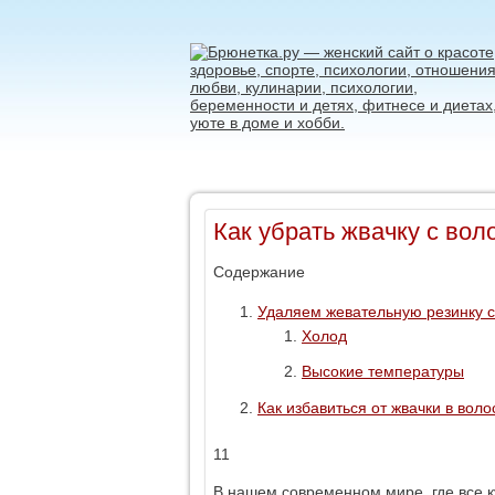
Как убрать жвачку с вол
Содержание
Удаляем жевательную резинку 
Холод
Высокие температуры
Как избавиться от жвачки в воло
11
В нашем современном мире, где все ку