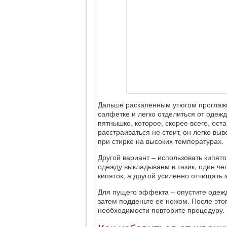
Дальше раскаленным утюгом проглажи
салфетке и легко отделиться от одеж
пятнышко, которое, скорее всего, ост
расстраиваться не стоит, он легко в
при стирке на высоких температурах.
Другой вариант – использовать кипят
одежду выкладываем в тазик, один че
кипяток, а другой усиленно отчищать 
Для пущего эффекта – опустите одежду
затем подденьте ее ножом. После этог
необходимости повторите процедуру.