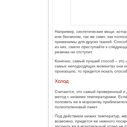
Например, синтетические вещи, котор
или бензином, так же само, как полоск
применимы для других тканей. Способ
из них, смело преступайте к следующе
резинка не отступит.
Конечно, самый лучший способ – это н
самых неподходящих моментах они не б
произошло, то придется искать способ
Холод
Считается, что самый проверенный и 
метод с низкими температурами. Есл
положить ее в морозилку приблизител
полиэтиленовый пакет.
Под действием низких температур, жв
возможно, придется ее немного поскр
засунуть ее в морозильный отдел не 