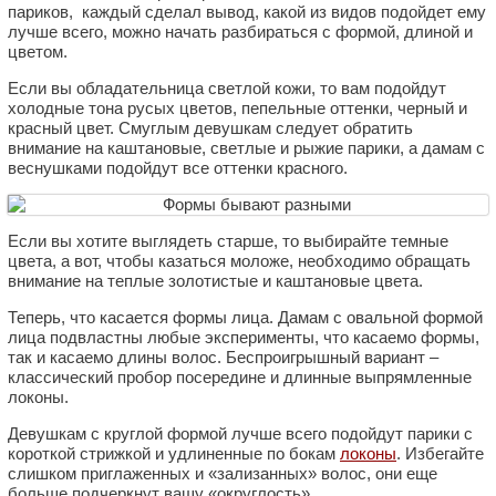
париков, каждый сделал вывод, какой из видов подойдет ему
лучше всего, можно начать разбираться с формой, длиной и
цветом.
Если вы обладательница светлой кожи, то вам подойдут
холодные тона русых цветов, пепельные оттенки, черный и
красный цвет. Смуглым девушкам следует обратить
внимание на каштановые, светлые и рыжие парики, а дамам с
веснушками подойдут все оттенки красного.
Если вы хотите выглядеть старше, то выбирайте темные
цвета, а вот, чтобы казаться моложе, необходимо обращать
внимание на теплые золотистые и каштановые цвета.
Теперь, что касается формы лица. Дамам с овальной формой
лица подвластны любые эксперименты, что касаемо формы,
так и касаемо длины волос. Беспроигрышный вариант –
классический пробор посередине и длинные выпрямленные
локоны.
Девушкам с круглой формой лучше всего подойдут парики с
короткой стрижкой и удлиненные по бокам
локоны
. Избегайте
слишком приглаженных и «зализанных» волос, они еще
больше подчеркнут вашу «округлость».