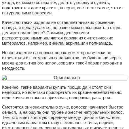
ухода, их можно «стирать», делать укладку и сушить,
подстригать и даже красить, по сути, все то же самое, что и с
натуральными волосами.
Качество таких изделий не оставляет никаких сомнений,
правда, и цена кусается, но разве можно экономить в столь
деликатном вопросе? Самыми дешевыми и
распространенными являются парики из синтетических
материалов, например, винила, акрила или полиамида.
Новое изделие на первых порах может практически не
отличаться от натуральных вариантов, но буквально через
месяц-два активного использования такой парик приходит в
негодность.
Конечно, такие варианты купить проще, да и стоят они
недорого, но все-таки приобретать их крайне нежелательно,
ведь качество такого парика вас, наверняка, расстроит.
Смотрятся они значительно хуже, волоски начинают быстро
сечься, а на ощупь они грубее и жестче натуральных волос.
Тем, кто ищет золотую середину между ценой и качеством,
идеальным вариантом станут смешанные типы, парики,
изготовленные наполовину из натуральных и искусственных