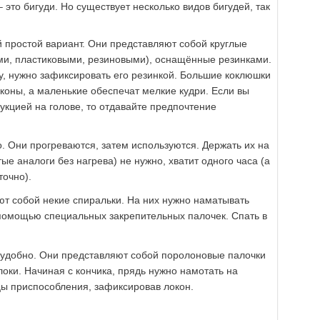
это бигуди. Но существует несколько видов бигудей, так
й простой вариант. Они представляют собой круглые
ми, пластиковыми, резиновыми), оснащённые резинками.
у, нужно зафиксировать его резинкой. Большие коклюшки
коны, а маленькие обеспечат мелкие кудри. Если вы
рукцией на голове, то отдавайте предпочтение
. Они прогреваются, затем используются. Держать их на
ые аналоги без нагрева) не нужно, хватит одного часа (а
точно).
т собой некие спиральки. На них нужно наматывать
с помощью специальных закрепительных палочек. Спать в
 удобно. Они представляют собой поролоновые палочки
оки. Начиная с кончика, прядь нужно намотать на
нцы приспособления, зафиксировав локон.