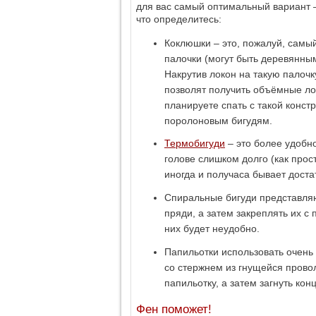
для вас самый оптимальный вариант – 
что определитесь:
Коклюшки – это, пожалуй, самы
палочки (могут быть деревянны
Накрутив локон на такую палочк
позволят получить объёмные ло
планируете спать с такой конст
поролоновым бигудям.
Термобигуди
– это более удобно
голове слишком долго (как прост
иногда и получаса бывает доста
Спиральные бигуди представляю
пряди, а затем закреплять их 
них будет неудобно.
Папильотки использовать очень
со стержнем из гнущейся провол
папильотку, а затем загнуть ко
Фен поможет!