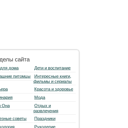
делы сайта
 для дома
Дети и воспитание
ашние питомцы
Интересные книги,
фильмы и сериалы
ьера
Красота и здоровье
инария
Мода
и Она
Отдых и
развлечения
езные советы
Праздники
хология
Рукоделие