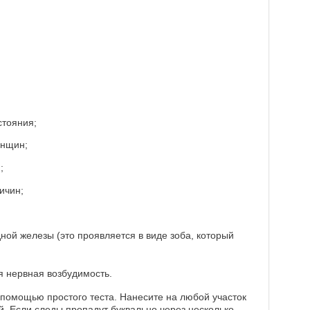
стояния;
енщин;
;
ичин;
ной железы (это проявляется в виде зоба, который
 нервная возбудимость.
помощью простого теста. Нанесите на любой участок
й. Если следы пропадут буквально через несколько