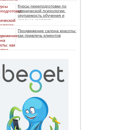
личность без таблеток (методы
ДПДГ и КПТ)
Курсы переподготовки по
клинической психологии:
окупаемость обучения и
средние зарплаты
специалистов в 2026 году
Продвижение салона красоты:
как привлечь клиентов