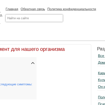
Главная
Обратная связь
Политика конфиденциальности
ент для нашего организма
Раз
Все
Дом
Кар
Кул
ь следующие симптомы:
Он 
Пол
Пси