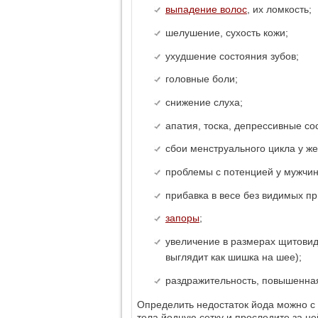
выпадение волос
, их ломкость;
шелушение, сухость кожи;
ухудшение состояния зубов;
головные боли;
снижение слуха;
апатия, тоска, депрессивные со
сбои менструального цикла у ж
проблемы с потенцией у мужчин
прибавка в весе без видимых пр
запоры
;
увеличение в размерах щитовид
выглядит как шишка на шее);
раздражительность, повышенная
Определить недостаток йода можно с 
тела йодную сетку и проследите за не