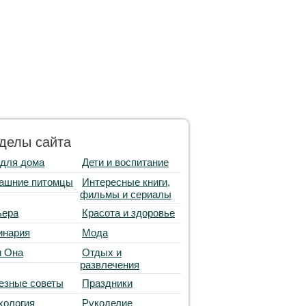
делы сайта
 для дома
Дети и воспитание
ашние питомцы
Интересные книги,
фильмы и сериалы
ьера
Красота и здоровье
инария
Мода
и Она
Отдых и
развлечения
езные советы
Праздники
хология
Рукоделие