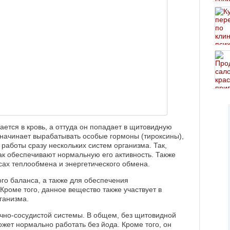
ается в кровь, а оттуда он попадает в щитовидную
н начинает вырабатывать особые гормоны (тироксины),
аботы сразу нескольких систем организма. Так,
как обеспечивают нормальную его активность. Также
сах теплообмена и энергетического обмена.
ого баланса, а также для обеспечения
роме того, данное вещество также участвует в
ганизма.
ечно-сосудистой системы. В общем, без щитовидной
ожет нормально работать без йода. Кроме того, он