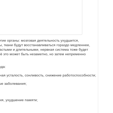
угие органы: мозговая деятельность ухудшится,
 ткани будут восстанавливаться гораздо медленнее,
частыми и длительными, нервная система тоже будет
ё это может быть незаметно, но затем непременно
ода:
ная усталость, сонливость, снижение работоспособности;
ые заболевания;
ия, ухудшение памяти;