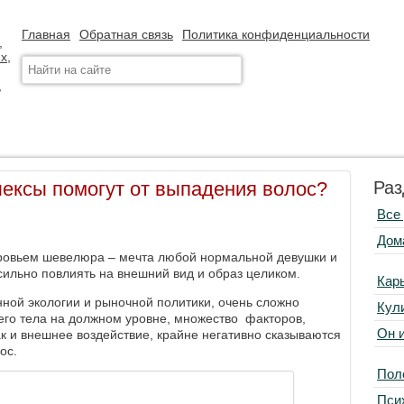
Главная
Обратная связь
Политика конфиденциальности
ексы помогут от выпадения волос?
Раз
Все
Дом
ровьем шевелюра – мечта любой нормальной девушки и
сильно повлиять на внешний вид и образ целиком.
Кар
нной экологии и рыночной политики, очень сложно
Кул
его тела на должном уровне, множество факторов,
Он 
ак и внешнее воздействие, крайне негативно сказываются
ос.
Пол
Пси