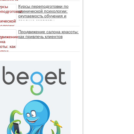
личность без таблеток (методы
ДПДГ и КПТ)
Курсы переподготовки по
клинической психологии:
окупаемость обучения и
средние зарплаты
специалистов в 2026 году
Продвижение салона красоты:
как привлечь клиентов