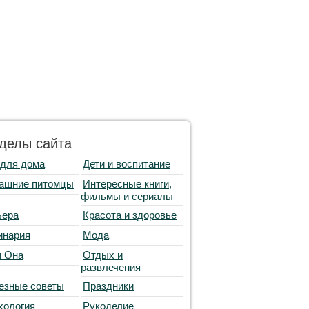
делы сайта
 для дома
Дети и воспитание
ашние питомцы
Интересные книги,
фильмы и сериалы
ьера
Красота и здоровье
инария
Мода
и Она
Отдых и
развлечения
езные советы
Праздники
хология
Рукоделие