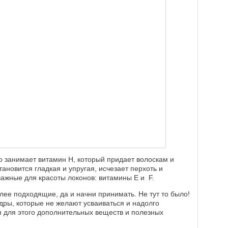
 занимает витамин Н, который придает волоскам и
тановится гладкая и упругая, исчезает перхоть и
важные для красоты локонов: витамины Е и F.
лее подходящие, да и начни принимать. Не тут то было!
дры, которые не желают усваиваться и надолго
я для этого дополнительных веществ и полезных