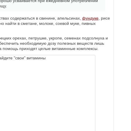
хорошо усваивается при ежедневном употреблении
ищу.
твах содержаться в свинине, апельсинах,
фундуке
, рисе
о найти в сметане, молоке, соевой муке, пивных
рецких орехах, петрушке, укропе, семенах подсолнуха и
обеспечить необходимую дозу полезных веществ лишь
а помощь приходят целые витаминные комплексы.