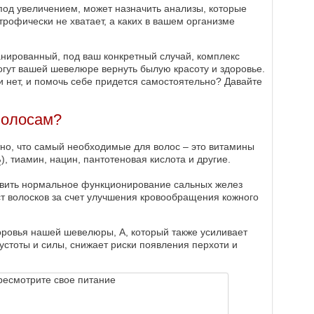
под увеличением, может назначить анализы, которые
трофически не хватает, а каких в вашем организме
нированный, под ваш конкретный случай, комплекс
гут вашей шевелюре вернуть былую красоту и здоровье.
и нет, и помочь себе придется самостоятельно? Давайте
волосам?
тно, что самый необходимые для волос – это витамины
), тиамин, нацин, пантотеновая кислота и другие.
2
овить нормальное функционирование сальных желез
ст волосков за счет улучшения кровообращения кожного
оровья нашей шевелюры, А, который также усиливает
устоты и силы, снижает риски появления перхоти и