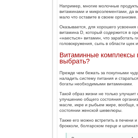
Например, многие молочные продукт
витаминами и микроэлементами, да вот
мало что оставите в своем организме.
Оказывается, для хорошего усвоения
витамина D, который содержится в оре
«наесться» витамин, что заработать 
головокружения, сыпь в области щек и
Витаминные комплексы п
выбрать?
Прежде чем бежать за покупными чудо
наладить систему питания и стараться
богаты необходимыми витаминами.
Такой образ жизни не только улучшит
улучшению общего состояния организ
масле, икре и рыбьем жире, вообще,
состоянии женской шевелюры.
Также его можно встретить в печени и
брокколи, болгарском перце и шпинат