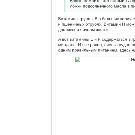
Важно помнить, что витамин А 
ложки подсолнечного масла в п
Витамины группы В в больших количес
и пшеничных отрубях. Витамин Н можн
дрожжах и яичном желтке.
А вот витамины Е и F содержаться в г
миндале. И все равно, очень трудно 
одним правильным питанием, здесь н