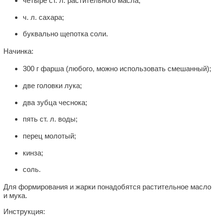
четыре ст. л. растительного масла;
ч. л. сахара;
буквально щепотка соли.
Начинка:
300 г фарша (любого, можно использовать смешанный);
две головки лука;
два зубца чеснока;
пять ст. л. воды;
перец молотый;
кинза;
соль.
Для формирования и жарки понадобятся растительное масло
и мука.
Инструкция: