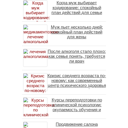
Когда муж выбирает
кодирование: спокойный
план действий для семьи
Муж пьет несколько дней:
спокойный план действий
для жены
После алкоголя стало плохо:
как семье понять, требуется
ли врач
Кризис среднего возраста по-
новому: как современный
центр психического здоровья
помогает пересобрать
личность без таблеток
Курсы переподготовки по
(методы ДПДГ и КПТ)
клинической психологии:
окупаемость обучения и
средние зарплаты
специалистов в 2026 году
Продвижение салона