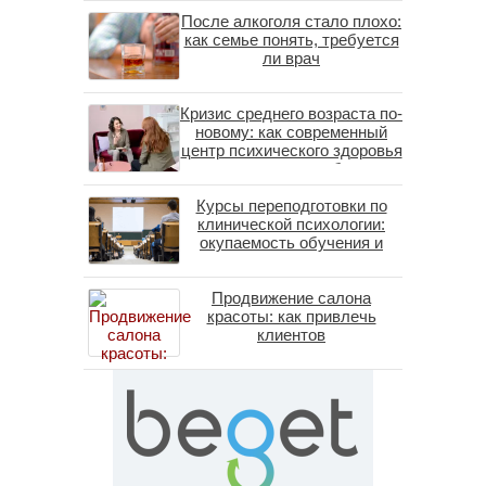
После алкоголя стало плохо:
как семье понять, требуется
ли врач
Кризис среднего возраста по-
новому: как современный
центр психического здоровья
помогает пересобрать
личность без таблеток
Курсы переподготовки по
(методы ДПДГ и КПТ)
клинической психологии:
окупаемость обучения и
средние зарплаты
специалистов в 2026 году
Продвижение салона
красоты: как привлечь
клиентов