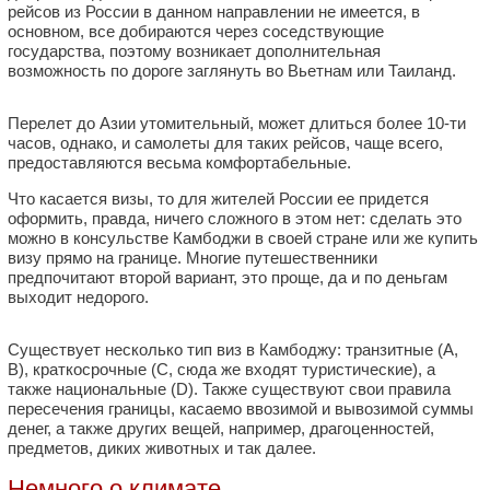
рейсов из России в данном направлении не имеется, в
основном, все добираются через соседствующие
государства, поэтому возникает дополнительная
возможность по дороге заглянуть во Вьетнам или Таиланд.
Перелет до Азии утомительный, может длиться более 10-ти
часов, однако, и самолеты для таких рейсов, чаще всего,
предоставляются весьма комфортабельные.
Что касается визы, то для жителей России ее придется
оформить, правда, ничего сложного в этом нет: сделать это
можно в консульстве Камбоджи в своей стране или же купить
визу прямо на границе. Многие путешественники
предпочитают второй вариант, это проще, да и по деньгам
выходит недорого.
Существует несколько тип виз в Камбоджу: транзитные (А,
В), краткосрочные (C, сюда же входят туристические), а
также национальные (D). Также существуют свои правила
пересечения границы, касаемо ввозимой и вывозимой суммы
денег, а также других вещей, например, драгоценностей,
предметов, диких животных и так далее.
Немного о климате