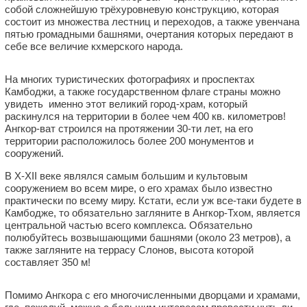
собой сложнейшую трёхуровневую конструкцию, которая
состоит из множества лестниц и переходов, а также увенчана
пятью громадными башнями, очертания которых передают в
себе все величие кхмерского народа.
На многих туристических фотографиях и проспектах
Камбоджи, а также государственном флаге страны можно
увидеть именно этот великий город-храм, который
раскинулся на территории в более чем 400 кв. километров!
Ангкор-ват строился на протяжении 30-ти лет, на его
территории расположилось более 200 монументов и
сооружений.
В X-XII веке являлся самым большим и культовым
сооружением во всем мире, о его храмах было известно
практически по всему миру. Кстати, если уж все-таки будете в
Камбодже, то обязательно загляните в Ангкор-Тхом, является
центральной частью всего комплекса. Обязательно
полюбуйтесь возвышающими башнями (около 23 метров), а
также загляните на террасу Слонов, высота которой
составляет 350 м!
Помимо Ангкора с его многочисленными дворцами и храмами,