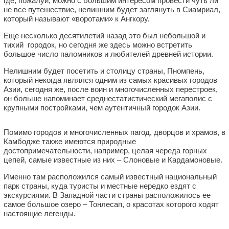
где, пожалуй, можно с большим интересом провести чуть ли
не все путешествие, нелишним будет заглянуть в Сиамриал,
который называют «воротами» к Ангкору.
Еще несколько десятилетий назад это был небольшой и
тихий городок, но сегодня же здесь можно встретить
большое число паломников и любителей древней истории.
Нелишним будет посетить и столицу страны, Пномпень,
который некогда являлся одним из самых красивых городов
Азии, сегодня же, после воин и многочисленных перестроек,
он больше напоминает среднестатистический мегаполис с
крупными постройками, чем аутентичный городок Азии.
Помимо городов и многочисленных пагод, дворцов и храмов, в
Камбодже также имеются природные
достопримечательности, например, целая череда горных
цепей, самые известные из них – Слоновые и Кардамоновые.
Именно там расположился самый известный национальный
парк страны, куда туристы и местные нередко ездят с
экскурсиями. В Западной части страны расположилось ее
самое большое озеро – Тонлесап, о красотах которого ходят
настоящие легенды.