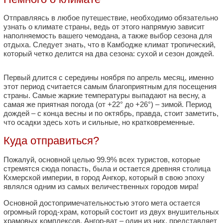
Отправляясь в любое путешествие, необходимо обязательно
узнать о климате страны, ведь от этого напрямую зависит
наполняемость вашего чемодана, а также выбор сезона для
отдыха. Следует знать, что в Камбодже климат тропический,
который четко делится на два сезона: сухой и сезон дождей.
Первый длится с середины ноября по апрель месяц, именно
этот период считается самым благоприятным для посещения
страны. Самые жаркие температуры выпадают на весну, а
самая же приятная погода (от +22° до +26°) – зимой. Период
дождей – с конца весны и по октябрь, правда, стоит заметить,
что осадки здесь хоть и сильные, но кратковременные.
Куда отправиться?
Пожалуй, основной целью 99.9% всех туристов, которые
стремятся сюда попасть, была и остается древняя столица
Кхмерской империи, в город Ангкор, который в свою эпоху
являлся одним из самых величественных городов мира!
Основной достопримечательностью этого мета остается
огромный город-храм, который состоит из двух внушительных
храмовых комплексов. Ангор-ват – один из них, представляет