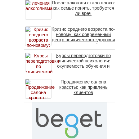
После алкоголя стало плохо:
как семье понять, требуется
ли врач
Кризис среднего возраста по-
новому: как современный
центр психического здоровья
помогает пересобрать
личность без таблеток
Курсы переподготовки по
(методы ДПДГ и КПТ)
клинической психологии:
окупаемость обучения и
средние зарплаты
специалистов в 2026 году
Продвижение салона
красоты: как привлечь
клиентов