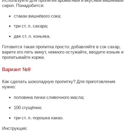
Используйте для пропитки ароматный и вкусный вишнёвый
сироп. Понадобится:
стакан вишнёвого сока;
три ст. л. сахара;
две ст. л. коньяка.
Готовится такая пропитка просто: добавляйте в сок сахар,
варите его пять минут, немного остужайте, вводите коньяк и
пропитывайте коржи.
Вариант №9
Как сделать шоколадную пропитку? Для приготовления
нужно:
половина пачки сливочного масла;
100 сгущёнки;
три ст. л. порошка какао.
Инструкция: