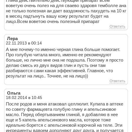
Глина действительно деиствующий припарат всем
воветую очень полез на для сваево здаровя темболле ана
не только полезная аи дает ваздожность пахудеть на 10 кг
в месец падтынуть вашу кожу результат будет на
лицо.Всем воветою очень полезный припарат
Ответить
Лера
22.11.2013 в 00:14
А мне почему-то именно черная глина больше помогает.
Про голубую читала много, именно ее рекомендуют
больше, но лично мне она не подошла. Поэтому я просто
делаю смесь из двух видов глин и пусть они там
разбираются сами какая эффективней. Главное, что
результат на лицо.. Точнее, не на лицо))
Ответить
Ольга
18.02.2014 в 10:45
После родов и меня атаковал целлюлит. Купила в аптеке
по совету фармацевта голубую глину и апельсиновое
масло. Перед обертыванием глиной, я добавляю в нее
еще и 5 капель апельсинового масла, которое тоже
идеально борется с апельсиновой корочкой на теле. Эти
ингредиенты вдвоем дополняют друг друга, и получается