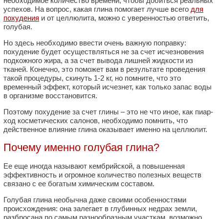
необходимое количество времени, чтобы добиться реальных
успехов. На вопрос, какая глина помогает лучше всего
для
похудения
и от целлюлита, можно с уверенностью ответить,
голубая.
Но здесь необходимо ввести очень важную поправку:
похудение будет осуществляться не за счет исчезновения
подкожного жира, а за счет вывода лишней жидкости из
тканей. Конечно, это поможет вам в результате проведения
такой процедуры, скинуть 1-2 кг, но помните, что это
временный эффект, который исчезнет, как только запас воды
в организме восстановится.
Поэтому похудение за счет глины – это не что иное, как пиар-
ход косметических салонов, необходимо помнить, что
действенное влияние глина оказывает именно на целлюлит.
Почему именно голубая глина?
Ее еще иногда называют кембрийской, а повышенная
эффективность и огромное количество полезных веществ
связано с ее богатым химическим составом.
Голубая глина необычна даже своими особенностями
происхождения: она залегает в глубинных недрах земли,
разбросана по самым разнообразным участкам, возможно,