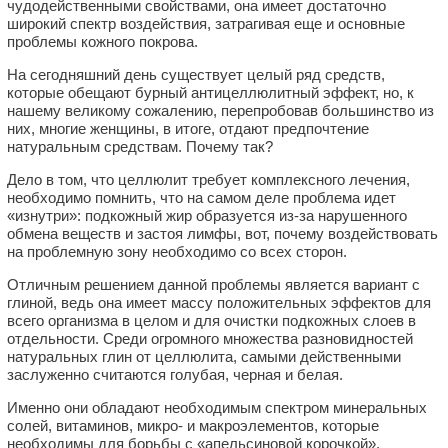
чудодейственными свойствами, она имеет достаточно
широкий спектр воздействия, затрагивая еще и основные
проблемы кожного покрова.
На сегодняшний день существует целый ряд средств,
которые обещают бурный антицеллюлитный эффект, но, к
нашему великому сожалению, перепробовав большинство из
них, многие женщины, в итоге, отдают предпочтение
натуральным средствам. Почему так?
Дело в том, что целлюлит требует комплексного лечения,
необходимо помнить, что на самом деле проблема идет
«изнутри»: подкожный жир образуется из-за нарушенного
обмена веществ и застоя лимфы, вот, почему воздействовать
на проблемную зону необходимо со всех сторон.
Отличным решением данной проблемы является вариант с
глиной, ведь она имеет массу положительных эффектов для
всего организма в целом и для очистки подкожных слоев в
отдельности. Среди огромного множества разновидностей
натуральных глин от целлюлита, самыми действенными
заслуженно считаются голубая, черная и белая.
Именно они обладают необходимым спектром минеральных
солей, витаминов, микро- и макроэлементов, которые
необходимы для борьбы с «апельсиновой корочкой»,