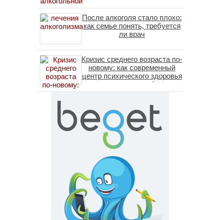
После алкоголя стало плохо:
как семье понять, требуется
ли врач
Кризис среднего возраста по-
новому: как современный
центр психического здоровья
помогает пересобрать
личность без таблеток
(методы ДПДГ и КПТ)