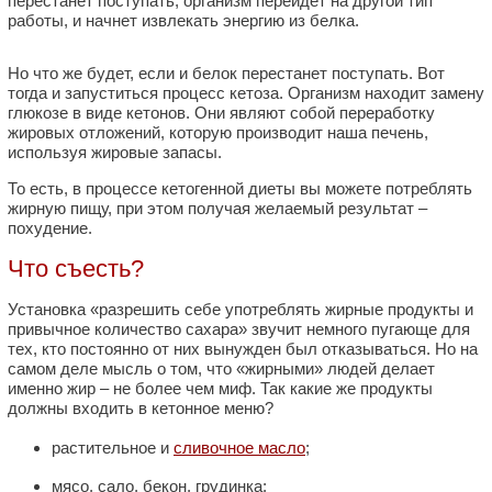
перестанет поступать, организм перейдет на другой тип
работы, и начнет извлекать энергию из белка.
Но что же будет, если и белок перестанет поступать. Вот
тогда и запуститься процесс кетоза. Организм находит замену
глюкозе в виде кетонов. Они являют собой переработку
жировых отложений, которую производит наша печень,
используя жировые запасы.
То есть, в процессе кетогенной диеты вы можете потреблять
жирную пищу, при этом получая желаемый результат –
похудение.
Что съесть?
Установка «разрешить себе употреблять жирные продукты и
привычное количество сахара» звучит немного пугающе для
тех, кто постоянно от них вынужден был отказываться. Но на
самом деле мысль о том, что «жирными» людей делает
именно жир – не более чем миф. Так какие же продукты
должны входить в кетонное меню?
растительное и
сливочное масло
;
мясо, сало, бекон, грудинка;