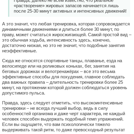
Правда, далеко не всем известно, что реальное
«растворение» жировых запасов начинается лишь
после 25-30 минут активных и интенсивных движений!
А это значит, что любая тренировка, которая сопровождается
динамичными движениями и длиться более 30 минут, по
праву, может считаться жиросжигающей. Самой простой вид –
это обычная ходьба, интенсивность здесь, конечно,
достаточно низкая, но это не значит, что подобные занятия
неэффективные.
Сюда же относятся спортивные танцы, плаванье, езда на
велосипеде или на роликовых коньках, бег, занятия на
беговых дорожках и велотренажёрах – все это весьма
эффективные способы для похудения, главное соблюдать
два важных правила – длительность тренировки более 25
минут, на протяжении которой должен соблюдаться уровень
допустимого пульса.
Правда, здесь следует отметить, что высокоинтенсивные
тренировки – не всегда лучший выбор, ведь в силу
особенностей организма и даже черт характера, не каждый
человек способен выдержать подобный темп упражнений.
Если вы ощущаете, что вам психологически тяжело
выдерживать такой ритм, то даже превосходный результат