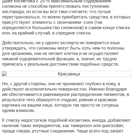
Даже косметика с 25-% максимальным содержанием
силикона не способна препятствовать поступлению
кислорода, но если вы все-таки считаете, что лучше
перестраховаться, то можно приобретать средства, в которых
присутствуют элементы с окончанием -cone (так
определяется большинство силиконов) в самом конце списка
или, на крайний случай, в середине списка.
Действительно, ни у одного эксперта не повернется язык
утверждать, что силиконы могут быть хоть чем-то полезны
для организма, они не питают клетки и не осуществляют
никакой оздоровительной функции, а, значит, их трудно
приписать к реальным достоинствам подобных средств.
Но, с другой стороны, они не проникают глубоко в кожу, а
действуют исключительно поверхностно. Именно благодаря
им обеспечивается равномерное распределение пигментов, в
результате чего образуется гладкая, ровная и красивая
картинка на вашем лице, которую так просто не сотрешь
одним взмахом.
К списку недостатков подобной косметики, иногда, добавляют
наличие таких ингредиентов, как тимерозол или quecksiber,
проще говоря, ртутные соединения. Чаще всего под запрет