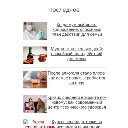
Последнее
Когда муж выбирает
кодирование: спокойный
план действий для семьи
Муж пьет несколько дней:
спокойный план действий
для жены
После алкоголя стало плохо:
как семье понять, требуется
ли врач
Кризис среднего возраста по-
новому: как современный
центр психического здоровья
помогает пересобрать
личность без таблеток
Курсы переподготовки по
(методы ДПДГ и КПТ)
клинической психологии: