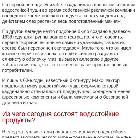
По первой легенде Элизабет озадачилась вопросом создания
водостойкой туши во время собственной рекламной компании
очередного косметического продукта, когда у модели под
действием слез растекся весь подготовленный макияж.
По другой легенде нечто подобное было создано в далеком
1938 году для труппы водного театра, но, что и говорить,
первые творения вышли не самыми удачными, так как их
состав был переполнен скипидаром. Мало того, что он имел
крайне неприятный запах, он еще и сильно раздражал
слизистую оболочку глаз, вызывал аллергию и другие
заболевания глаз, что, естественно, разочаровало первых
потребителей.
И лишь в 60-е годы известный бюти-гуру Макс Фактор
предложил миру водостойкую тушь, формула которой
кардинально отличалась от предыдущей, содержала менее
агрессивные компоненты и была максимально безопасной
для лица и глаз.
Из чего сегодня состоят водостойкие
продукты?
В след за тушью стали появляться и другие водостойкие
прелести косметического мира – тональные основы, румяна,