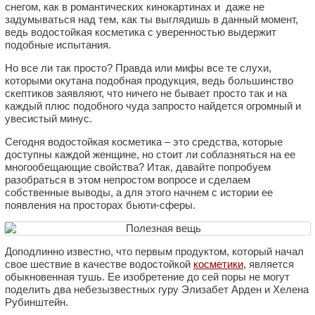
снегом, как в романтических кинокартинах и даже не
задумываться над тем, как ты выглядишь в данный момент,
ведь водостойкая косметика с уверенностью выдержит
подобные испытания.
Но все ли так просто? Правда или мифы все те слухи,
которыми окутана подобная продукция, ведь большинство
скептиков заявляют, что ничего не бывает просто так и на
каждый плюс подобного чуда запросто найдется огромный и
увесистый минус.
Сегодня водостойкая косметика – это средства, которые
доступны каждой женщине, но стоит ли соблазняться на ее
многообещающие свойства? Итак, давайте попробуем
разобраться в этом непростом вопросе и сделаем
собственные выводы, а для этого начнем с истории ее
появления на просторах бьюти-сферы.
Доподлинно известно, что первым продуктом, который начал
свое шествие в качестве водостойкой
косметики
, является
обыкновенная тушь. Ее изобретение до сей поры не могут
поделить два небезызвестных гуру Элизабет Арден и Хелена
Рубинштейн.