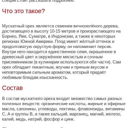
специи стоит рассказать подробнее.
Что это такое?
Мускатный орех является семенем вечнозелёного дерева,
достигающего в высоту 10-15 метров и произрастающего на
Борнео, Яве, Суматре, в Индонезии, а также в некоторых
регионах Южной Америки. Плод имеет жёлтый оттенок и
продолговатую округлую форму, он напоминает персик.
Внутри него находится единственное семя, окрашенное в
древесный цвет и окружённое мясистым и сочным
присемянником (в кулинарии используются обе части). Сам
орех обладает пикантным, жгучим и пряным вкусом и
неповторимым сильным ароматом, который придаёт
любимым блюдам изысканность.
Состав
В состав мускатного ореха входит множество самых разных
полезных веществ: органические кислоты, жирные и эфирные
масла, сапонины, углеводы, пектины, флавоноиды, витамины
С, А и группы В, а также кальций, марганец, магний, железо,
калий, медь, натрий, фосфор и цинк.