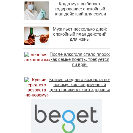
Когда муж выбирает
кодирование: спокойный
план действий для семьи
Муж пьет несколько дней:
спокойный план действий
для жены
После алкоголя стало плохо:
как семье понять, требуется
ли врач
Кризис среднего возраста по-
новому: как современный
центр психического здоровья
помогает пересобрать
личность без таблеток
(методы ДПДГ и КПТ)