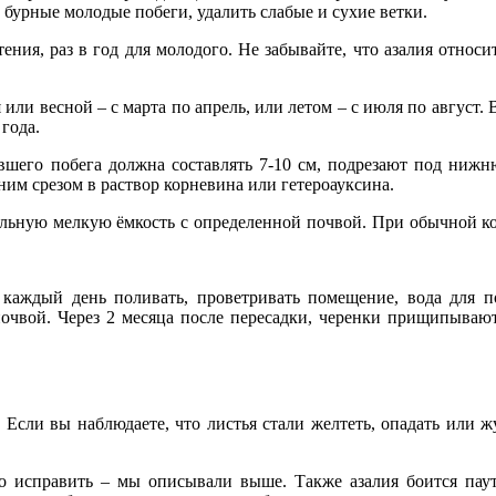
 бурные молодые побеги, удалить слабые и сухие ветки.
стения, раз в год для молодого. Не забывайте, что азалия отн
или весной – с марта по апрель, или летом – с июля по август.
года.
вшего побега должна составлять 7-10 см, подрезают под нижн
ним срезом в раствор корневина или гетероауксина.
альную мелкую ёмкость с определенной почвой. При обычной ком
 каждый день поливать, проветривать помещение, вода для по
почвой. Через 2 месяца после пересадки, черенки прищипывают
 Если вы наблюдаете, что листья стали желтеть, опадать или жух
то исправить – мы описывали выше. Также азалия боится пау