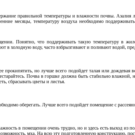
ержание правильной температуры и влажности почвы. Азалия лю
сенние месяцы, температуру воздуха необходимо поддерживать 
ещении. Понятно, что поддерживать такую температуру в жи
ют в холодную воду, часто взбрызгивают и поливают водой, пре
е прокипятить, но лучше всего подойдет талая или дождевая в
рестарайтесь. Почва в горшке должна быть стабильно влажной,
ть, сбрасывать цветы и листья.
обходимо оберегать. Лучше всего подойдет помещение с рассеян
жность в помещении очень трудно, но и здесь есть выход из п
 возможность, мха. На всю эту подготовленную конструкцию, пос