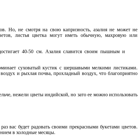
в. Но, не смотря на свою капризность, азалия не может не
ветов, листья цветка могут иметь обычную, махровую или
 достигает 40-50 см. Азалия славится своим пышным и
поминает суховатый кустик с шершавыми мелкими листиками.
воздух и рыхлая почва, прохладный воздух, что благоприятно
ьче, нежели цветы индийской, но зато ее можно использовать
 раз вас будет радовать своими прекрасными букетами цветов.
ением в холодные месяцы.