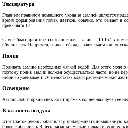
Температура
Главным правилом домашнего ухода за азалией является подд
время формирования почек цветков, обычно, это бывает в о
превышать 18°.
Самое благоприятное состояние для азалии – 10-15° в пом
обманывать. Например, горшок обкладывают льдом или опуска
Полив
Поливать азалию необходимо мягкой водой. Для этого можно е
поэтому полив азалии должен осуществляться часто, но не пе
немного уменьшают. От недостатка влаги растение может желте
Освещение
Азалия любит яркий свет, но от прямых солнечных лучей ее не
Влажность воздуха
Этот цветок очень любит влагу, поддерживать повышенную вла
больше обычного. В него насыпьте мелкой гальки и, если есть