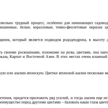
довольно трудный процесс, особенно для начинающих садоводо
вишневые, белые, коралловые, темно-фиолетовые окраски ц
старник, который является подвидом рододендрона, в высоту
ухать своими роскошными, похожими на розы, цветами, она на
каза, Карпат и Восточной Азии. В этих местах очень влажный 
ю или азалию японскую. Цветки японской азалии несколько мел
ветения, придется приложить ряд усилий, и тогда азалия еще не
преимущество перед другими цветами – баловать наши глаза цвет