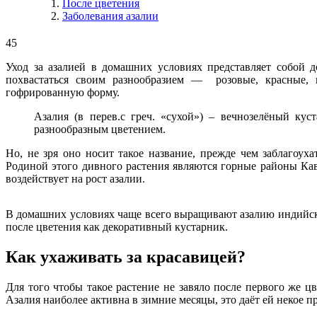
После цветения
Заболевания азалии
45
Уход за азалией в домашних условиях представляет собой 
похвастаться своим разнообразием — розовые, красные, 
гофрированную форму.
Азалия (в перев.с греч. «сухой») – вечнозелёный ку
разнообразным цветением.
Но, не зря оно носит такое название, прежде чем заблаго
Родиной этого дивного растения являются горные районы Кав
воздействует на рост азалии.
В домашних условиях чаще всего выращивают азалию индийску
после цветения как декоративный кустарник.
Как ухаживать за красавицей?
Для того чтобы такое растение не завяло после первого же ц
Азалия наиболее активна в зимние месяцы, это даёт ей некое 