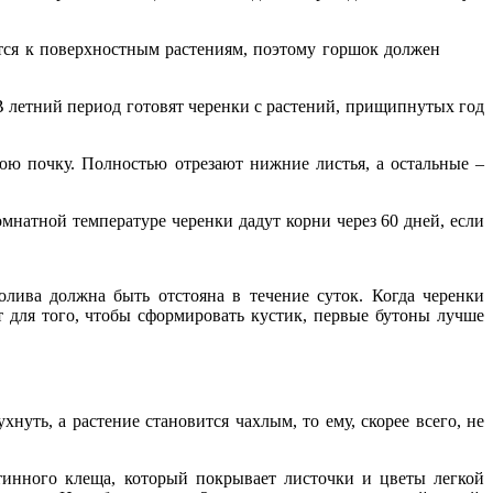
осится к поверхностным растениям, поэтому горшок должен
 В летний период готовят черенки с растений, прищипнутых год
юю почку. Полностью отрезают нижние листья, а остальные –
натной температуре черенки дадут корни через 60 дней, если
лива должна быть отстояна в течение суток. Когда черенки
 для того, чтобы сформировать кустик, первые бутоны лучше
нуть, а растение становится чахлым, то ему, скорее всего, не
тинного клеща, который покрывает листочки и цветы легкой