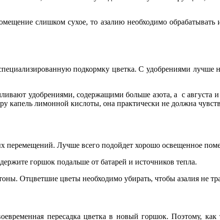
помещение слишком сухое, то азалию необходимо обрабатывать и
 и специализированную подкормку цветка. С удобрениями лучше 
рмливают удобрениями, содержащими больше азота, а с августа и
пару капель лимонной кислоты, она практически не должна чувств
ых перемещений. Лучше всего подойдет хорошо освещенное поме
у держите горшок подальше от батарей и источников тепла.
тоны. Отцветшие цветы необходимо убирать, чтобы азалия не тра
оевременная пересадка цветка в новый горшок. Поэтому, как 