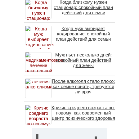
Когда близкому нужен
стационар: спокойный план
действий для семьи
Когда муж выбирает
кодирование: спокойный
план действий для семьи
Муж пьет несколько дней:
спокойный план действий
для жены
После алкоголя стало плохо:
как семье понять, требуется
ли врач
Кризис среднего возраста по-
новому: как современный
центр психического здоровья
помогает пересобрать
личность без таблеток
(методы ДПДГ и КПТ)