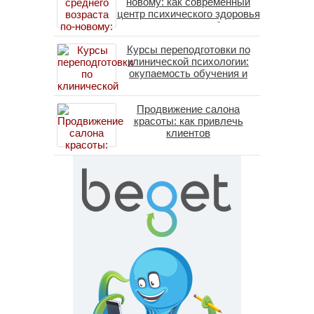
новому: как современный
центр психического здоровья
помогает пересобрать
личность без таблеток
Курсы переподготовки по
(методы ДПДГ и КПТ)
клинической психологии:
окупаемость обучения и
средние зарплаты
специалистов в 2026 году
Продвижение салона
красоты: как привлечь
клиентов