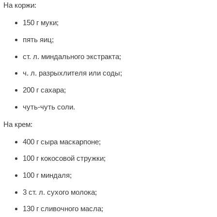
На коржи:
150 г муки;
пять яиц;
ст. л. миндального экстракта;
ч. л. разрыхлителя или соды;
200 г сахара;
чуть-чуть соли.
На крем:
400 г сыра маскарпоне;
100 г кокосовой стружки;
100 г миндаля;
3 ст. л. сухого молока;
130 г сливочного масла;