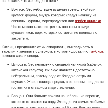
начинками. Что же входит в него?
Вон тон. Это небольшие изделия треугольной или
круглой формы, внутрь которых кладут начинку из
свинины, курицы, морепродуктов или
грибов шиитаки
.
Часто можно также встретить вон тоны в виде
кувшинчиков, верх которых остается не полностью
закрытым.
Китайцы предпочитают их отваривать, выкладывать в
тарелку, и заливать бульоном, в который добавляют
имбирь
,
немного сакэ и овощи.
Цзяоцзы. Это пельмени с овощной начинкой (кабачок,
китайская капуста). Их вкус является достаточно
нейтральным, потому подают блюдо с острыми
соусами. Жарят цзяоцзы редко, в основном, предлагая
гостям их в отварном виде с зеленью.
Баоцзы. Они больше похожи на небольшие пирожки,
которые готовятся на пару. Это один из самых любимых
вариантов завтрака для жителей Китая. Внутри может