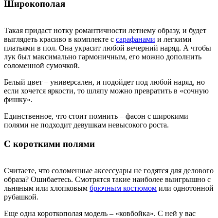
Широкополая
Такая придаст нотку романтичности летнему образу, и будет
выглядеть красиво в комплекте с
сарафанами
и легкими
платьями в пол. Она украсит любой вечерний наряд. А чтобы
лук был максимально гармоничным, его можно дополнить
соломенной сумочкой.
Белый цвет – универсален, и подойдет под любой наряд, но
если хочется яркости, то шляпу можно превратить в «сочную
фишку».
Единственное, что стоит помнить – фасон с широкими
полями не подходит девушкам невысокого роста.
С короткими полями
Считаете, что соломенные аксессуары не годятся для делового
образа? Ошибаетесь. Смотрятся такие наиболее выигрышно с
льняным или хлопковым
брючным костюмом
или однотонной
рубашкой.
Еще одна короткополая модель – «ковбойка». С ней у вас