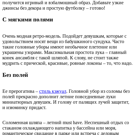
получится игривый и взбалмошный образ. Добавьте узкие
джинсы без декора и простую футболку – готово!
С мягкими полями
Очень модная ретро-модель. Подойдет девушкам, которые с
удовольствием носят вещи из бабушкиного сундука. Часто
такие головные уборы имеют необычное плетение или
украшены узорами. Максимальная простота лука – главный
конек ансамбля с такой шляпой. К слову, не стоит также
мудрить с прической, красивые, ровные локоны – то, что надо.
Без полей
Ее прерогатива ‒
стиль кэжуал
. Головной убор из соломы без
полей прекрасно дополнит летние повседневные луки
миниатюрных девушек. И голову от палящих лучей защитит,
и изюминку придаст.
Соломенная шляпа – летний must have. Неспешный отдых со
стаканом охлаждающего напитка у бассейна или моря,
романтическое свидание в парке или встреча с деловым