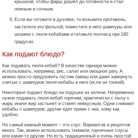
крышкой, чтобы фарш дошёл до готовности и стал
нежным и сочным.
Если вы готовите в духовке, то возьмите противень,
застелите его фольгой, поместите в него шампуры или
шпажки с люля-кебабами и готовьте полчаса при 180
градусах.
Как подают блюдо?
Как подавать люля-кебаб? В качестве гарнира можно
использовать, например, рис, салат или овощное рагу. А
можно просто предложить гостям лаваш или даже завернуть
снятые с шампуров люля-кебабы в него (если он тонкий).
Некоторые подают блюдо на подушке из зелени. Непременно
нужно подавать люля-кебаб горячим, практически с пылу-с
жару, иначе жир застынет и станет невкусным. Одни снимают
кебабы с шампуров, другие едят прямо с них, кому как
удобно.
Но самый важный момент – это соус. Вариантов и рецептов
много. Так, можно использовать ткемали, горчичные соусы
или какие-то другие. Но есть традиционный и очень простой