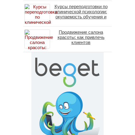
личность без таблеток
Курсы переподготовки по
(методы ДПДГ и КПТ)
клинической психологии:
окупаемость обучения и
средние зарплаты
специалистов в 2026 году
Продвижение салона
красоты: как привлечь
клиентов