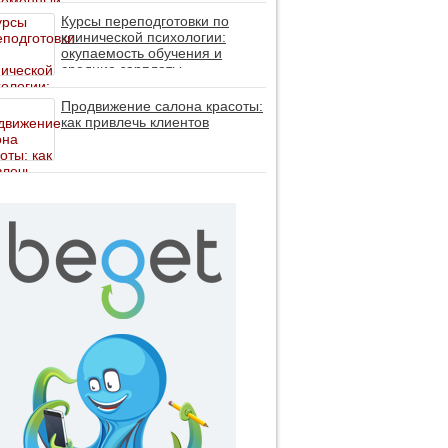
личность без таблеток (методы
ДПДГ и КПТ)
Курсы переподготовки по
клинической психологии:
окупаемость обучения и
средние зарплаты
специалистов в 2026 году
Продвижение салона красоты:
как привлечь клиентов