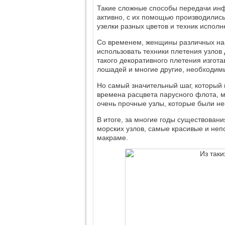
Такие сложные способы передачи инф
активно, с их помощью производились
узелки разных цветов и техник исполн
Со временем, женщины различных наро
использовать техники плетения узло
такого декоративного плетения изгота
лошадей и многие другие, необходимы
Но самый значительный шаг, который
времена расцвета парусного флота, 
очень прочные узлы, которые были н
В итоге, за многие годы существован
морских узлов, самые красивые и неп
макраме.