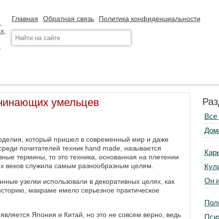
Главная
Обратная связь
Политика конфиденциальности
ачинающих умельцев
Раз
Все
Дом
оделия, который пришел в современный мир и даже
среди почитателей техник hand made, называется
Кар
зные термины, то это техника, основанная на плетении
гих веков служила самым разнообразным целям.
Кул
Он 
анные узелки использовали в декоративных целях, как
в историю, макраме имело серьезное практическое
Пол
 является Япония и Китай, но это не совсем верно, ведь
Пси