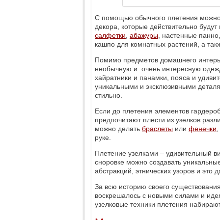
С помощью обычного плетения можно
декора, которые действительно будут
салфетки
,
абажуры
, настенные панно
кашпо для комнатных растений, а так
Помимо предметов домашнего интерь
необычную и очень интересную одежд
хайратники и панамки, пояса и удиви
уникальными и эксклюзивными деталям
стильно.
Если до плетения элементов гардеро
предпочитают плести из узелков разл
можно делать
браслеты
или
фенечки
руке.
Плетение узелками – удивительный ви
сноровке можно создавать уникальные
абстракций, этнических узоров и это д
За всю историю своего существования
воскрешалось с новыми силами и идея
узелковые техники плетения набираю