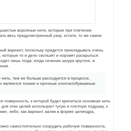
ушистые ворсяные нити, которые при плетении
ть весь предусмотренный узор, кстати, то же самое
ый вариант, поскольку придется прикладывать очень
, которые то и дело скользят и норовят раскрыться.
дят лишь тогда, когда сечение шнура круглое, а
нная.
 нить, тем ее больше расходуется в процессе,
и являются тонкие и прочные хлопчатобумажные
 поверхность, к которой будет крепиться основная нить
для этих целей используют тугую и плотную подушку, к
ами, либо, как вариант, валик в форме цилиндра,
можно самостоятельно соорудить рабочую поверхность: