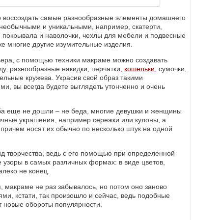
 воссоздать самые разнообразные элементы домашнего
 необычными и уникальными, например, скатерти,
, покрывала и наволочки, чехлы для мебели и подвесные
же многие другие изумительные изделия.
ера, с помощью техники макраме можно создавать
у, разнообразные накидки, перчатки,
кошельки
, сумочки,
тельные кружева. Украсив свой образ такими
и, вы всегда будете выглядеть утонченно и очень
ба еще не дошли – не беда, многие девушки и женщины
ичные украшения, например сережки или кулоны, а
, причем носят их обычно по несколько штук на одной
д творчества, ведь с его помощью при определенной
 узоры в самых различных формах: в виде цветов,
алеко не конец.
, макраме не раз забывалось, но потом оно заново
ми, кстати, так произошло и сейчас, ведь подобные
т новые обороты популярности.