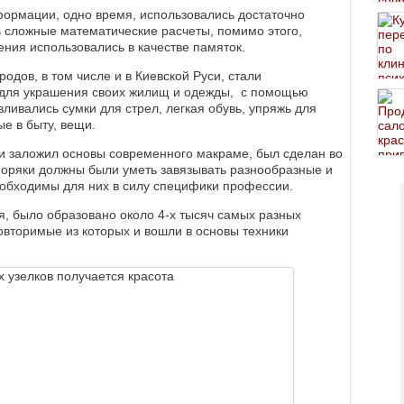
ормации, одно время, использовались достаточно
 сложные математические расчеты, помимо этого,
ения использовались в качестве памяток.
дов, в том числе и в Киевской Руси, стали
в для украшения своих жилищ и одежды, с помощью
вливались сумки для стрел, легкая обувь, упряжь для
е в быту, вещи.
 и заложил основы современного макраме, был сделан во
моряки должны были уметь завязывать разнообразные и
еобходимы для них в силу специфики профессии.
ия, было образовано около 4-х тысяч самых разных
овторимые из которых и вошли в основы техники