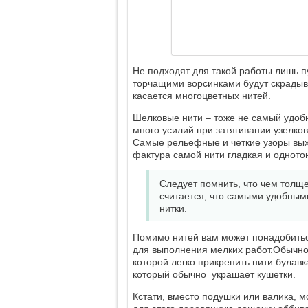
Не подходят для такой работы лишь п
торчащими ворсинками будут скрадыва
касается многоцветных нитей.
Шелковые нити – тоже не самый удобн
много усилий при затягивании узелков
Самые рельефные и четкие узоры выхо
фактура самой нити гладкая и одното
Следует помнить, что чем толще
считается, что самыми удобным
нитки.
Помимо нитей вам может понадобиться
для выполнения мелких работ.Обычно 
которой легко прикрепить нити булавк
который обычно украшает кушетки.
Кстати, вместо подушки или валика, 