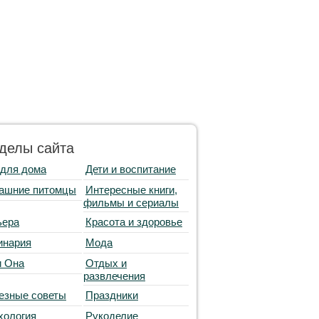
делы сайта
 для дома
Дети и воспитание
ашние питомцы
Интересные книги,
фильмы и сериалы
ьера
Красота и здоровье
инария
Мода
и Она
Отдых и
развлечения
езные советы
Праздники
хология
Рукоделие