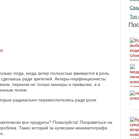
Сва
Топ 
По
а»
лько тогда, когда актер полностью вживается в роль.
 не сделаешь ради зрителей. Актеры-перфекционисты
еком, переняв не только манеры и привычки, а и
венным телом.
оторые радикально перевоплотились ради роли.
практически все продукты? Пожалуйста! Поправиться на
 проблем. Таких историй за кулисами кинематографа
х.