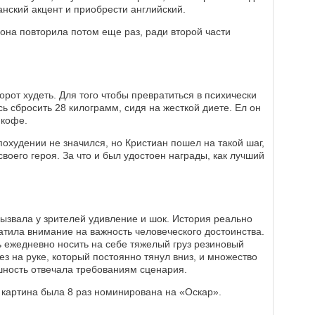
нский акцент и приобрести английский.
 она повторила потом еще раз, ради второй части
рот худеть. Для того чтобы превратиться в психически
ь сбросить 28 килограмм, сидя на жесткой диете. Ел он
 кофе.
 похудении не значился, но Кристиан пошел на такой шаг,
воего героя. За что и был удостоен награды, как лучший
вызвала у зрителей удивление и шок. История реально
тила внимание на важность человеческого достоинства.
 ежедневно носить на себе тяжелый груз резиновый
з на руке, который постоянно тянул вниз, и множество
ешность отвечала требованиям сценария.
 картина была 8 раз номинирована на «Оскар».