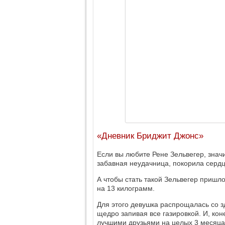
«Дневник Бриджит Джонс»
Если вы любите Рене Зельвегер, знач
забавная неудачница, покорила сердц
А чтобы стать такой Зельвегер пришл
на 13 килограмм.
Для этого девушка распрощалась со з
щедро запивая все газировкой. И, кон
лучшими друзьями на целых 3 месяца. 