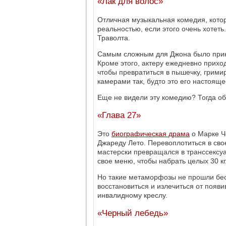
«Лак для волос»
Отличная музыкальная комедия, котора
реальностью, если этого очень хотеть
Траволта.
Самым сложным для Джона было принят
Кроме этого, актеру ежедневно прихо
чтобы превратиться в пышечку, гримир
камерами так, будто это его настояще
Еще не видели эту комедию? Тогда об
«Глава 27»
Это
биографическая драма
о Марке Ч
Джареду Лето. Перевоплотиться в свое
мастерски превращался в транссексуа
свое меню, чтобы набрать целых 30 кг
Но такие метаморфозы не прошли бес
восстановиться и излечиться от появи
инвалидному креслу.
«Черный лебедь»