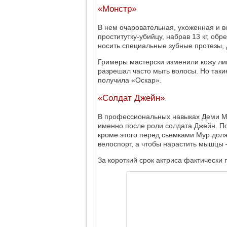
«Монстр»
В нем очаровательная, ухоженная и в
проститутку-убийцу, набрав 13 кг, об
носить специальные зубные протезы
Гримеры мастерски изменили кожу лиц
разрешал часто мыть волосы. Но таки
получила «Оскар».
«Солдат Джейн»
В профессиональных навыках Деми Му
именно после роли солдата Джейн. П
кроме этого перед сьемками Мур дол
велоспорт, а чтобы нарастить мышцы 
За короткий срок актриса фактически