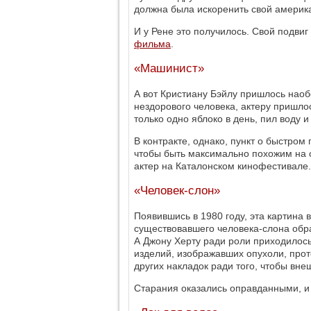
должна была искоренить свой америка
И у Рене это получилось. Свой подвиг
фильма
.
«Машинист»
А вот Кристиану Бэйлу пришлось наобо
нездорового человека, актеру пришлос
только одно яблоко в день, пил воду и
В контракте, однако, пункт о быстром
чтобы быть максимально похожим на с
актер на Каталонском кинофестивале.
«Человек-слон»
Появившись в 1980 году, эта картина 
существовавшего человека-слона обра
А Джону Херту ради роли приходилось
изделий, изображавших опухоли, проте
других накладок ради того, чтобы вн
Старания оказались оправданными, и