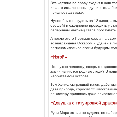
Эта картина по праву входит в наш то
и часто искалеченные души и тела ба
пришлось девушке.
Нужно было похудеть на 12 килограмм
овощей) и ежедневно проводить у ста
балеринам наконец стала проступать.
А после этого Портман ехала на съем
вознаграждена Оскаром и удачей в л
познакомилась со своим будущим му
«Изгой»
Что нужно человеку, всецело отдающе
жизни являются родные люди? В нашем
необитаемом острове.
Том Хенкс, сыгравший изгоя, дабы вы
дает природа, сбросил 23 килограмма.
режиссеру пришлось даже приостанов
«Девушка с татуировкой дракон
Руни Мара хоть и не худела, не набир