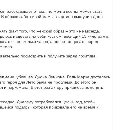
я рассказывает о том, что мечта всегда может стать
. В образе заботливой мамы в картине выступил Джон
ь факт того, что женский образ – это не навсегда.
дилось надевать на себя костюм, весящий 13 килограмм,
оваться несколько часов, а после танцевать перед
е тело.
язательно посмотрите и получите заряд позитива.
епмене, убившем Джона Леннона. Роль Марка досталась
го героя для Лето была не проблема. До этого он
л и наркомана. В этот раз актеру пришлось поменять
.
следно. Джареду потребовался целый год, чтобы
вшейся подагры, которая приковала его на время к