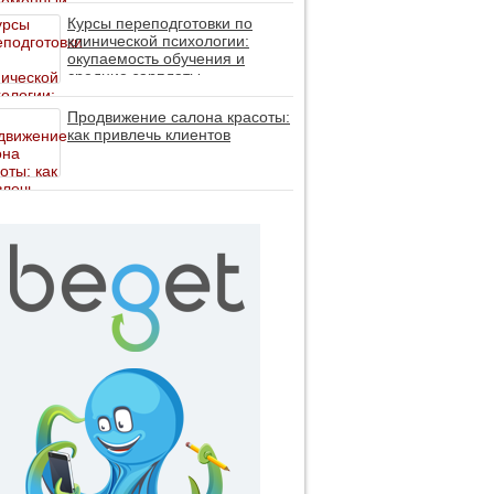
личность без таблеток (методы
ДПДГ и КПТ)
Курсы переподготовки по
клинической психологии:
окупаемость обучения и
средние зарплаты
специалистов в 2026 году
Продвижение салона красоты:
как привлечь клиентов