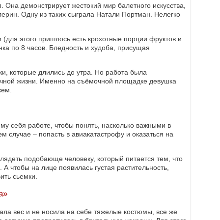
п. Она демонстрирует жестокий мир балетного искусства,
лерин. Одну из таких сыграла Натали Портман. Нелегко
 (для этого пришлось есть крохотные порции фруктов и
нка по 8 часов. Бледность и худоба, присущая
ки, которые длились до утра. Но работа была
ичной жизни. Именно на съёмочной площадке девушка
жем.
му себя работе, чтобы понять, насколько важными в
 случае – попасть в авиакатастрофу и оказаться на
глядеть подобающе человеку, который питается тем, что
 А чтобы на лице появилась густая растительность,
ить сьемки.
а»
ала вес и не носила на себе тяжелые костюмы, все же