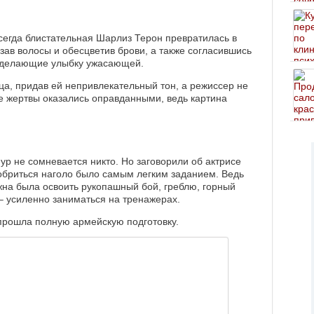
сегда блистательная Шарлиз Терон превратилась в
резав волосы и обесцветив брови, а также согласившись
, делающие улыбку ужасающей.
а, придав ей непривлекательный тон, а режиссер не
е жертвы оказались оправданными, ведь картина
р не сомневается никто. Но заговорили об актрисе
обриться наголо было самым легким заданием. Ведь
жна была освоить рукопашный бой, греблю, горный
– усиленно заниматься на тренажерах.
 прошла полную армейскую подготовку.