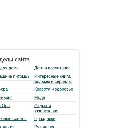
делы сайта
 для дома
Дети и воспитание
ашние питомцы
Интересные книги,
фильмы и сериалы
ьера
Красота и здоровье
инария
Мода
и Она
Отдых и
развлечения
езные советы
Праздники
хология
Рукоделие