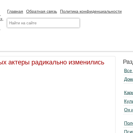
Главная
Обратная связь
Политика конфиденциальности
рых актеры радикально изменились
Раз
Все
Дом
Кар
Кул
Он 
Пол
Пси