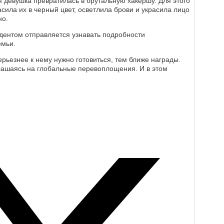
я девушка превратилась в брутальную хакершу. Для этого
сила их в черный цвет, осветлила брови и украсила лицо
но.
ндентом отправляется узнавать подробности
емьи.
рьезнее к нему нужно готовиться, тем ближе награды.
лашаясь на глобальные перевоплощения. И в этом