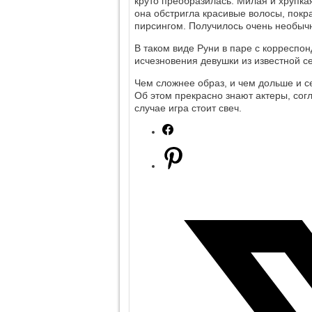
круто преобразилась. Милая и хрупка
она обстригла красивые волосы, покра
пирсингом. Получилось очень необыч
В таком виде Руни в паре с корреспо
исчезновения девушки из известной с
Чем сложнее образ, и чем дольше и се
Об этом прекрасно знают актеры, сог
случае игра стоит свеч.