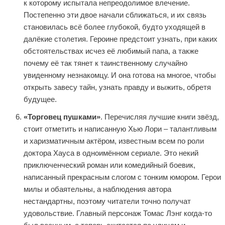
к которому испытала непреодолимое влечение.
Постепенно эти двое начали сближаться, и их связь
становилась всё более глубокой, будто уходящей в
далёкие столетия. Героине предстоит узнать, при каких
обстоятельствах исчез её любимый папа, а также
почему её так тянет к таинственному случайно
увиденному незнакомцу. И она готова на многое, чтобы
открыть завесу тайн, узнать правду и выжить, обретя
будущее.
«Торговец пушками»
. Перечисляя лучшие книги звёзд,
стоит отметить и написанную Хью Лори – талантливым
и харизматичным актёром, известным всем по роли
доктора Хауса в одноимённом сериале. Это некий
приключенческий роман или комедийный боевик,
написанный прекрасным слогом с тонким юмором. Герои
милы и обаятельны, а наблюдения автора
нестандартны, поэтому читатели точно получат
удовольствие. Главный персонаж Томас Лэнг когда-то