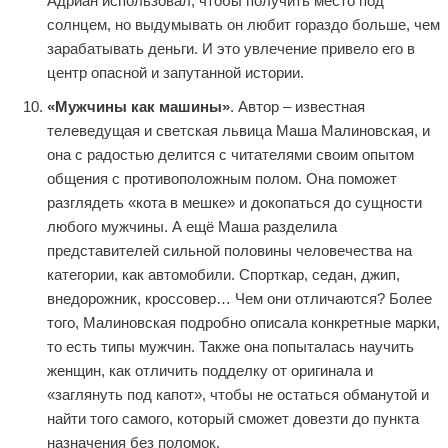
Адриан использовал, чтобы получить место под
солнцем, но выдумывать он любит гораздо больше, чем
зарабатывать деньги. И это увлечение привело его в
центр опасной и запутанной истории.
«Мужчины как машины»
. Автор – известная
телеведущая и светская львица Маша Малиновская, и
она с радостью делится с читателями своим опытом
общения с противоположным полом. Она поможет
разглядеть «кота в мешке» и докопаться до сущности
любого мужчины. А ещё Маша разделила
представителей сильной половины человечества на
категории, как автомобили. Спорткар, седан, джип,
внедорожник, кроссовер… Чем они отличаются? Более
того, Малиновская подробно описала конкретные марки,
то есть типы мужчин. Также она попыталась научить
женщин, как отличить подделку от оригинала и
«заглянуть под капот», чтобы не остаться обманутой и
найти того самого, который сможет довезти до пункта
назначения без поломок.