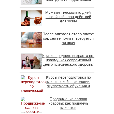
Муж пьет несколько дней:
спокойный план действий
для жены
После алкоголя стало плохо:
как семье понять, требуется
ли врач
Кризис среднего возраста по-
новому: как современный
центр психического здоровья
помогает пересобрать
личность без таблеток
Курсы переподготовки по
(методы ДПДГ и КПТ)
клинической психологии:
окупаемость обучения и
средние зарплаты
специалистов в 2026 году
Продвижение салона
красоты: как привлечь
клиентов