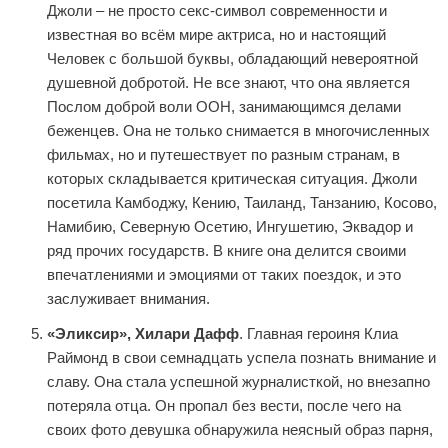
Джоли – не просто секс-символ современности и
известная во всём мире актриса, но и настоящий
Человек с большой буквы, обладающий невероятной
душевной добротой. Не все знают, что она является
Послом доброй воли ООН, занимающимся делами
беженцев. Она не только снимается в многочисленных
фильмах, но и путешествует по разным странам, в
которых складывается критическая ситуация. Джоли
посетила Камбоджу, Кению, Таиланд, Танзанию, Косово,
Намибию, Северную Осетию, Ингушетию, Эквадор и
ряд прочих государств. В книге она делится своими
впечатлениями и эмоциями от таких поездок, и это
заслуживает внимания.
«Эликсир», Хилари Дафф
. Главная героиня Клиа
Раймонд в свои семнадцать успела познать внимание и
славу. Она стала успешной журналисткой, но внезапно
потеряла отца. Он пропал без вести, после чего на
своих фото девушка обнаружила неясный образ парня,