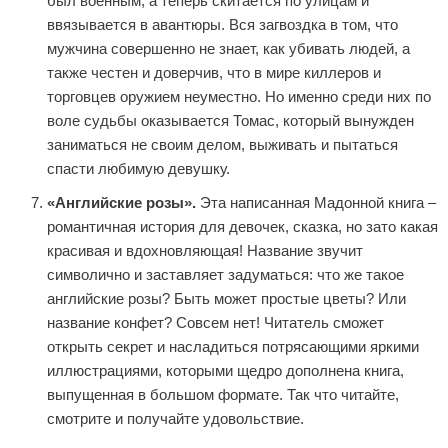
был военным, а теперь скитается по улицам и
ввязывается в авантюры. Вся загвоздка в том, что
мужчина совершенно не знает, как убивать людей, а
также честен и доверчив, что в мире киллеров и
торговцев оружием неуместно. Но именно среди них по
воле судьбы оказывается Томас, который вынужден
заниматься не своим делом, выживать и пытаться
спасти любимую девушку.
«Английские розы».
Эта написанная Мадонной книга –
романтичная история для девочек, сказка, но зато какая
красивая и вдохновляющая! Название звучит
символично и заставляет задуматься: что же такое
английские розы? Быть может простые цветы? Или
название конфет? Совсем нет! Читатель сможет
открыть секрет и насладиться потрясающими яркими
иллюстрациями, которыми щедро дополнена книга,
выпущенная в большом формате. Так что читайте,
смотрите и получайте удовольствие.