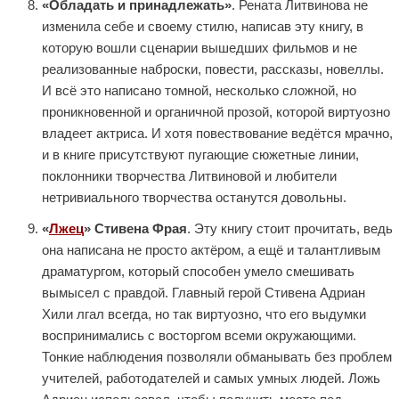
«Обладать и принадлежать»
. Рената Литвинова не
изменила себе и своему стилю, написав эту книгу, в
которую вошли сценарии вышедших фильмов и не
реализованные наброски, повести, рассказы, новеллы.
И всё это написано томной, несколько сложной, но
проникновенной и органичной прозой, которой виртуозно
владеет актриса. И хотя повествование ведётся мрачно,
и в книге присутствуют пугающие сюжетные линии,
поклонники творчества Литвиновой и любители
нетривиального творчества останутся довольны.
«
Лжец
» Стивена Фрая
. Эту книгу стоит прочитать, ведь
она написана не просто актёром, а ещё и талантливым
драматургом, который способен умело смешивать
вымысел с правдой. Главный герой Стивена Адриан
Хили лгал всегда, но так виртуозно, что его выдумки
воспринимались с восторгом всеми окружающими.
Тонкие наблюдения позволяли обманывать без проблем
учителей, работодателей и самых умных людей. Ложь