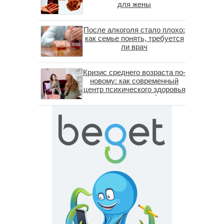
для жены
После алкоголя стало плохо:
как семье понять, требуется
ли врач
Кризис среднего возраста по-
новому: как современный
центр психического здоровья
помогает пересобрать
личность без таблеток
(методы ДПДГ и КПТ)