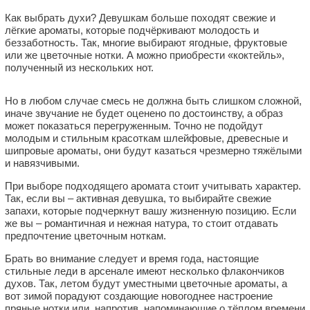
Как выбрать духи? Девушкам больше походят свежие и
лёгкие ароматы, которые подчёркивают молодость и
беззаботность. Так, многие выбирают ягодные, фруктовые
или же цветочные нотки. А можно приобрести «коктейль»,
полученный из нескольких нот.
Но в любом случае смесь не должна быть слишком сложной,
иначе звучание не будет оценено по достоинству, а образ
может показаться перегруженным. Точно не подойдут
молодым и стильным красоткам шлейфовые, древесные и
шипровые ароматы, они будут казаться чрезмерно тяжёлыми
и навязчивыми.
При выборе подходящего аромата стоит учитывать характер.
Так, если вы – активная девушка, то выбирайте свежие
запахи, которые подчеркнут вашу жизненную позицию. Если
же вы – романтичная и нежная натура, то стоит отдавать
предпочтение цветочным ноткам.
Брать во внимание следует и время года, настоящие
стильные леди в арсенале имеют несколько флакончиков
духов. Так, летом будут уместными цветочные ароматы, а
вот зимой порадуют создающие новогоднее настроение
пряные нотки или, напротив, напоминающие о тёплом времени