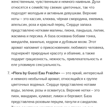
женственным, чувственным и немного наивным. Духи
относятся к семейству свежих цветочных, так что
подходят молодым и активным девушкам. Верхние
ноты – это кассия, клюква, чёрная смородина, ежевика,
апельсин, роза и красный перец. Сердце запаха
представлено нотками малины, пиона, ландыша, лилии,
жасмина и персика. А база основана бобами тонка,
миндалём, ванилью, кедром и дубовым мхом. Этот
аромат напомнит о прикосновениях любимого человека,
подчеркнёт природные красоту и обаяние, а также
подарит грациозность, нежность, привлекательность и
еле уловимую сексуальность.
«Flora by Gucci Eau Fraiche»
— это яркий, интересный
и немного необычный аромат, относящийся к группе
цветочных водяных. Сердце представлено нотами
воды, зелени, розы и османтуса. Верхние нотки – это
пион, мандарин, кумкват, лимон и бергамот. База
представлена розовым перцем, пачули и сандалом.