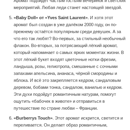
Аромат подойдёт частым гостьям вечеринок и светских
мероприятий. Любая леди станет настоящей звездой.
«Baby Doll» от «Yves Saint Laurent»
. И хотя этот
аромат был создан в уже далёком 2000 году, он по-
прежнему остаётся популярным среди девушек. А за
что его так любят? Во-первых, за стильный необычный
флакон. Во-вторых, за потрясающий лёгкий аромат,
который напоминает о самых ярких моментах жизни. В
этот лёгкий букет входят цветочные нотки фрезии,
ландыша, розы, гелиотропа, смешанные с сочными
запахами апельсина, ананаса, чёрной смородины и
яблока. И всё это закрепляется кедром, сандаловым
деревом, бобами тонка, сандалом, ванилью и кедром.
Эти духи подойдут романтичным натурам, помогут
ощутить «бабочек в животе» и отправиться в
путешествие по стране любви – Франции.
«Burberrys Touch»
. Этот аромат искрится, светится и
переливается. Он делает образ романтичным,