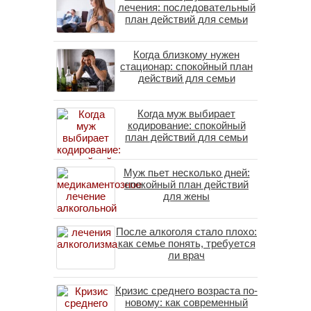
лечения: последовательный
план действий для семьи
Когда близкому нужен
стационар: спокойный план
действий для семьи
Когда муж выбирает
кодирование: спокойный
план действий для семьи
Муж пьет несколько дней:
спокойный план действий
для жены
После алкоголя стало плохо:
как семье понять, требуется
ли врач
Кризис среднего возраста по-
новому: как современный