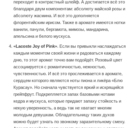
переходит в контрастный шлейф. А достигается всё это
благодаря двум компонентам: абсолюту майской розы и
абсолюту жасмина. И всё это дополняется
флорентийским ирисом. Также в аромате имеются нотки
ванили, пачули, бергамота, мимозы, мандарина,
апельсина и белого мускуса.
«Lacoste Joy of Pink»
. Если вы привыкли наслаждаться
каждым моментом своей жизни и радоваться каждому
дню, то этот аромат точно вам подойдёт. Розовый цвет
ассоциируется с романтичностью, нежностью,
чувственностью. И всё это прослеживается в аромате,
сердцем которого являются ноты пиона и ликёра «Блю
Курасау». Но сначала чувствуется яркий и искрящийся
грейпфрут. Подкрепляется запах базовыми нотами
кедра и мускуса, которые придают запаху стойкость и
некую уверенность, а ведь так не хватает многим
молодым девушкам. Обладательницу таких духов
можно будет узнать по звонкому заразительному смеху.