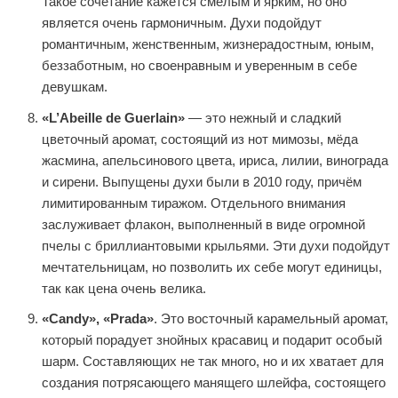
Такое сочетание кажется смелым и ярким, но оно
является очень гармоничным. Духи подойдут
романтичным, женственным, жизнерадостным, юным,
беззаботным, но своенравным и уверенным в себе
девушкам.
«L’Abeille de Guerlain»
— это нежный и сладкий
цветочный аромат, состоящий из нот мимозы, мёда
жасмина, апельсинового цвета, ириса, лилии, винограда
и сирени. Выпущены духи были в 2010 году, причём
лимитированным тиражом. Отдельного внимания
заслуживает флакон, выполненный в виде огромной
пчелы с бриллиантовыми крыльями. Эти духи подойдут
мечтательницам, но позволить их себе могут единицы,
так как цена очень велика.
«Candy», «Prada»
. Это восточный карамельный аромат,
который порадует знойных красавиц и подарит особый
шарм. Составляющих не так много, но и их хватает для
создания потрясающего манящего шлейфа, состоящего