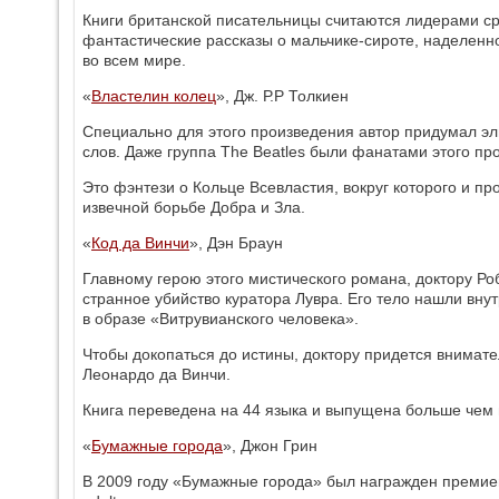
Книги британской писательницы считаются лидерами с
фантастические рассказы о мальчике-сироте, наделен
во всем мире.
«
Властелин колец
», Дж. Р.Р Толкиен
Специально для этого произведения автор придумал эл
слов. Даже группа The Beatles были фанатами этого пр
Это фэнтези о Кольце Всевластия, вокруг которого и пр
извечной борьбе Добра и Зла.
«
Код да Винчи
», Дэн Браун
Главному герою этого мистического романа, доктору Роб
странное убийство куратора Лувра. Его тело нашли вн
в образе «Витрувианского человека».
Чтобы докопаться до истины, доктору придется внимате
Леонардо да Винчи.
Книга переведена на 44 языка и выпущена больше чем 
«
Бумажные города
», Джон Грин
В 2009 году «Бумажные города» был награжден премие