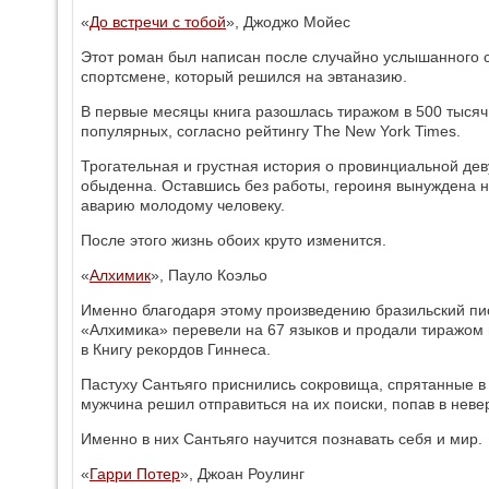
«
До встречи с тобой
», Джоджо Мойес
Этот роман был написан после случайно услышанного 
спортсмене, который решился на эвтаназию.
В первые месяцы книга разошлась тиражом в 500 тысяч
популярных, согласно рейтингу The New York Times.
Трогательная и грустная история о провинциальной дев
обыденна. Оставшись без работы, героиня вынуждена н
аварию молодому человеку.
После этого жизнь обоих круто изменится.
«
Алхимик
», Пауло Коэльо
Именно благодаря этому произведению бразильский пи
«Алхимика» перевели на 67 языков и продали тиражом в
в Книгу рекордов Гиннеса.
Пастуху Сантьяго приснились сокровища, спрятанные в
мужчина решил отправиться на их поиски, попав в нев
Именно в них Сантьяго научится познавать себя и мир.
«
Гарри Потер
», Джоан Роулинг