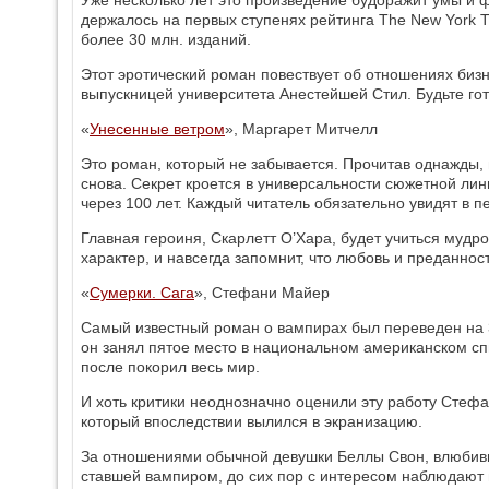
держалось на первых ступенях рейтинга The New York T
более 30 млн. изданий.
Этот эротический роман повествует об отношениях биз
выпускницей университета Анестейшей Стил. Будьте го
«
Унесенные ветром
», Маргарет Митчелл
Это роман, который не забывается. Прочитав однажды, 
снова. Секрет кроется в универсальности сюжетной лин
через 100 лет. Каждый читатель обязательно увидят в п
Главная героиня, Скарлетт О’Хара, будет учиться мудр
характер, и навсегда запомнит, что любовь и преданнос
«
Сумерки. Сага
», Стефани Майер
Самый известный роман о вампирах был переведен на 3
он занял пятое место в национальном американском с
после покорил весь мир.
И хоть критики неоднозначно оценили эту работу Стеф
который впоследствии вылился в экранизацию.
За отношениями обычной девушки Беллы Свон, влюбив
ставшей вампиром, до сих пор с интересом наблюдают