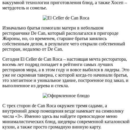
вакуумной технологии приготовления блюд, а также Хосеп –
метрдотель и сомелье.
Изначально братья помогали матери в небольшом
ресторанчике De Can, который располагался в пригороде
Жироны, но, со временем, старшие братья занялись
собственным делом, в результате чего открыли собственный
ресторан, недалеко от De Can.
Сегодня El Celler de Can Roca – настоящая мечта ресторатора,
восемь лет подряд попадает в рейтинги самых лучших
ресторанов мира, а в этом году и вовсе выбился в лидеры. Это
уже не скромная таверна, с которой когда-то начинали братья,
это элегантное и уникальное здание, построенное под заказ, и
выполненное из дерева и стекла.
С трех сторон de Can Roca окружен тремя садами, а
внутренний декор помещения везде намекает на символику
числа «3». Именно здесь вы найдете превосходное меню
минималистических блюд, шедевры современной каталонской
кухни, а также просто громадную винную карту.