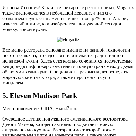
И снова Испания! Как и все шикарные ресторанчики, Mugaritz
также расположился в небольшой деревне, а над его
созданием трудился знаменитый шеф-повар Фернан Андри,
известный в мире, как изобретатель популярной сегодня
молекулярной кухни.
Все меню ресторана основано именно на данной технологии,
но это не значит, что здесь вы не отведаете традиционной
испанской кухни. Здесь с легкостью сочетаются несочетаемые
вещи, ведь шеф-повар сумел найти тонкую грань между двумя
областями кулинарии. Специалисты рекомендуют отведать
жареную свинину в кари, а также персиковый суп с
миндалем.
5. Eleven Madison Park
Местоположение: США, Нью-Йорк.
Очередное детище популярного американского ресторатора
Денни Майера, который активно продвигает «новую
американскую кухню». Ресторан имеет второй этаж с
великолепным видом на Мэдисон парк, а также может