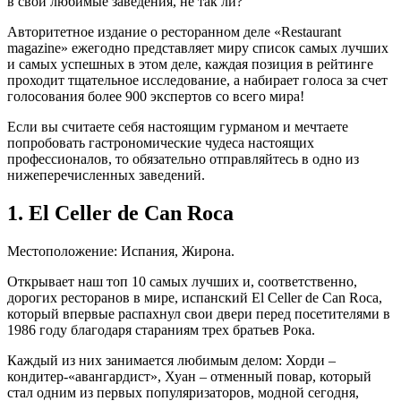
в свои любимые заведения, не так ли?
Авторитетное издание о ресторанном деле «Restaurant
magazine» ежегодно представляет миру список самых лучших
и самых успешных в этом деле, каждая позиция в рейтинге
проходит тщательное исследование, а набирает голоса за счет
голосования более 900 экспертов со всего мира!
Если вы считаете себя настоящим гурманом и мечтаете
попробовать гастрономические чудеса настоящих
профессионалов, то обязательно отправляйтесь в одно из
нижеперечисленных заведений.
1. El Celler de Can Roca
Местоположение: Испания, Жирона.
Открывает наш топ 10 самых лучших и, соответственно,
дорогих ресторанов в мире, испанский El Celler de Can Roca,
который впервые распахнул свои двери перед посетителями в
1986 году благодаря стараниям трех братьев Рока.
Каждый из них занимается любимым делом: Хорди –
кондитер-«авангардист», Хуан – отменный повар, который
стал одним из первых популяризаторов, модной сегодня,