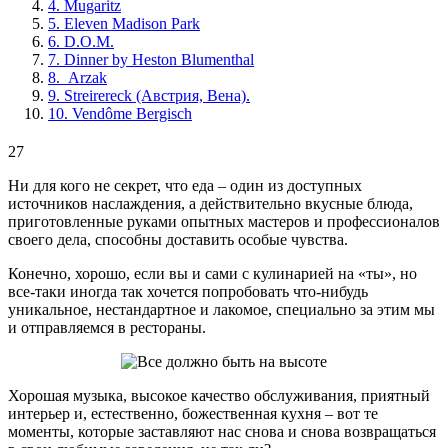
4. Mugaritz
5. Eleven Madison Park
6. D.O.M.
7. Dinner by Heston Blumenthal
8. Arzak
9. Streirereck (Австрия, Вена).
10. Vendôme Bergisch
27
Ни для кого не секрет, что еда – один из доступных
источников наслаждения, а действительно вкусные блюда,
приготовленные руками опытных мастеров и профессионалов
своего дела, способны доставить особые чувства.
Конечно, хорошо, если вы и сами с кулинарией на «ты», но
все-таки иногда так хочется попробовать что-нибудь
уникальное, нестандартное и лакомое, специально за этим мы
и отправляемся в рестораны.
Хорошая музыка, высокое качество обслуживания, приятный
интерьер и, естественно, божественная кухня – вот те
моменты, которые заставляют нас снова и снова возвращаться