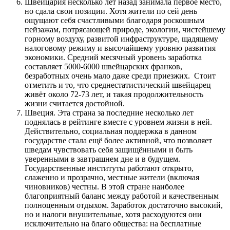
Швейцария несколько лет назад занимала первое место,
но сдала свои позиции. Хотя жители по сей день
ощущают себя счастливыми благодаря роскошным
пейзажам, потрясающей природе, экологии, чистейшему
горному воздуху, развитой инфраструктуре, щадящему
налоговому режиму и высочайшему уровню развития
экономики. Средний месячный уровень заработка
составляет 5000-6000 швейцарских франков,
безработных очень мало даже среди приезжих. Стоит
отметить и то, что среднестатистический швейцарец
живёт около 72-73 лет, и такая продолжительность
жизни считается достойной.
Швеция. Эта страна за последние несколько лет
поднялась в рейтинге вместе с уровнем жизни в ней.
Действительно, социальная поддержка в данном
государстве стала ещё более активной, что позволяет
шведам чувствовать себя защищёнными и быть
уверенными в завтрашнем дне и в будущем.
Государственные институты работают открыто,
слаженно и прозрачно, местные жители (включая
чиновников) честны. В этой стране наиболее
благоприятный баланс между работой и качественным
полноценным отдыхом. Заработок достаточно высокий,
но и налоги внушительные, хотя расходуются они
исключительно на благо общества: на бесплатные