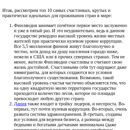
Итак, рассмотрим топ 10 самых счастливых, крутых и
практически идеальных для проживания стран в мире:
Финляндия занимает почётное первое место заслуженно
и уже в пятый раз. И это неудивительно, ведь в данном
государстве рекордно высокий уровень жизни местных
жителей при практически нулевом уровне коррупции.
Все 5,5 миллионов финнов живут благополучно и
честно, хотя доход на душу населения гораздо ниже,
нежели в США или в прочих северных странах. Тем не
менее, жители Финляндии счастливы и считают свою
жизнь достойной. Счастливыми себя тут ощущают даже
иммигранты, для которых создаются все условия
благополучного существования. Возможно, такой
высокий уровень счастья частично объясняется тем, что
на одну квадратную милю территории государства
приходится количество лесов, которое по площади
превосходит любую другую страну.
Дания
также входит в тройку лидеров, и неспроста. Во-
первых, тут почти нулевая коррупция. Во-вторых, очень
развита система здравоохранения. В-третьих, созданы
все условия для ведения бизнеса, а разница между
бедными и богатыми датчанами минимальна (даже
иммигранты могут получать высокие заработные