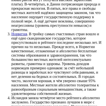
платы). В-четвёртых, в Дании потрясающая природа и
прекрасная экология. В-пятых, все права и свободы
местных жителей надёжно защищены законом, так что
население ощущает государственную поддержку в
полной мере. А ещё датчане вежливы, совершенно
неагрессивны (уровень преступности невысок) и
грамотны.
Норвегия
. В тройку самых счастливых стран вошло и
ещё одно скандинавское государство, которое
присутствовало в рейтинге последние несколько лет. И
причин на то несколько. Прежде всего, в Норвегии
качественные, отлаженные и абсолютно бесплатные
системы образования и здравоохранения, так что
большинство местных жителей интеллектуально
развиты, грамотны и здоровы. Уровень доходов
норвежцев примерно одинаков: за счёт небольшой
разницы в заработках все чувствуют себя равными, и
нет деления на бедных и состоятельных. В городах
чисто, экология хорошая, в чём уверено свыше 95%
населения. Местные жители абсолютно толерантны к
разнообразным социальным меньшинствам, а также
удовлетворены собственной жизнью.
Исландия заняла четвёртое место рейтинга абсолютно
заслужено. Государство признано лучшим в мире с