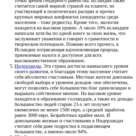
точки зрения гендерного равенства. Исландия также
считается самой мирной страной на планете, не
участвующей в политических распрях и прочих
крупных мировых конфликтах (инциденты среди
населения – тоже редкость). Кроме того, экология
находится на высоком уровне. А около 10% исландцев
написали хотя бы по одной книге за свою жизнь, что
заслуживает уважения и говорит о грамотности и
творческом потенциале. Помимо всего прочего, в
Исландии потрясающая вдохновляющая природа,
приемлемые налоги и доступное для всех
высококачественное образование.
Нидерланды
. Эта страна достигла наивысшего уровня
своего развития, и благодаря этому население считает
себя абсолютно счастливым. Местные жители довольны
свободой выбора и уровнем доходов: они обеспечены,
могут позволять себе большинство благ цивилизации и
выражать собственное мнение. На высоком уровне
находится и образование голландцев, а также их доходы:
большинство людей старше 23-х лет получает
ежемесячно не менее 1500 евро, а средний заработок
равен 3000 евро. Безработных крайне мало. И
довольными жизнью и счастливыми в Нидерландах
считают себя даже подростки в подавляющем
большинстве, а именно около 94%.